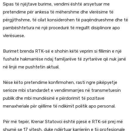
Sipas të njëjtave burime, vendimi është arsyetuar me
pretendime për ankesa të mëhershme dhe vlerësime të
përgjithshme, të cilat konsiderohen të paqëndrueshme dhe të
pambështetura në një procedurë të rregullt disiplinore apo
vlerësuese.
Burimet brenda RTK-së e shohin këtë veprim si fillimin e një
fushate hakmarrëse ndaj familjarëve të zyrtarëve që nuk janë
në linjë me pushtetin aktual.
Nëse këto pretendime konfirmohen, rasti ngre pikëpyetje
serioze mbi standardet e vendimmarrjes në transmetuesin
publik dhe mbi mundësinë e përdorimit të pozitave
menaxheriale për qëllime të ndikimit politik apo personal.
Për më tepër, Krenar Statovci është pjesë e RTK-së prej më
shumë se 17 vitesh, duke ndërtuar karrierën e tij profesionale