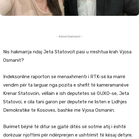
- Advertisement -
Nis hakmarrja ndaj Jeta Statovcit pasi u rreshtua krah Vjosa
Osmanit?
Indeksonline raporton se menaxhmenti i RTK-së ka marrë
vendim për ta larguar nga pozita e shefit të kameramanëve
Krenar Statovcin, vëllain e ish deputetes së GUXO-se, Jeta
Statovci, e cila tani garon per deputete ne listen e Lidhjes
Demokratike te Kosoves, bashke me Vjosa Osmanin.
Burimet bëjnë të ditur se gjatë ditës së sotme atij i është
dorëzuar njoftimi për ndërprerjen e ushtrimit të kësaj detyre.