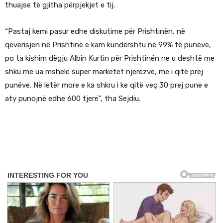
thuajse të gjitha përpjekjet e tij.
“Pastaj kemi pasur edhe diskutime për Prishtinën, në
qeverisjen në Prishtinë e kam kundërshtu në 99% të punëve,
po ta kishim dëgju Albin Kurtin për Prishtinën ne u deshtë me
shku me ua mshelë super marketet njerëzve, me i qitë prej
punëve. Në letër more e ka shkru i ke qitë veç 30 prej pune e
aty punojnë edhe 600 tjerë”, tha Sejdiu.