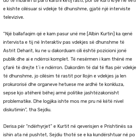
do të mbanin si parti karshi këtij rasti, por se Kurti krye në veti
e kishte cilësuar si vdekje të dhunshme, gjatë një interviste
televizive.
“Një ballafaqim që e kam pasur unë me [Albin Kurtin] ka qenë
intervista e tij në Interaktiv pas vdekjes së dhunshme të
Astrit Deharit, ku ne u dakorduam cili është pozicioni jonë
publik dhe ai e ndërroi komplet. Të nesërmen i kam thënë me
çfarë të drejte t`i e ndërron. Dakordim të dal të flas për vdekje
të dhunshme, jo cilësim të rastit por llojin e vdekjes ja len
prokurorisë dhe organeve hetuese me ardhë te konkluza,
sepse kjo atëherë bëhej armë politike jashtëzakonisht
problematike. Dhe logjika ishte mos me pru në këtë nivel
diskutimin”, tha Sejdiu.
Derisa për “ndërhyrjet” e Kurtit në qeverisjen e Prishtinës sa
ishin ata në pushtet, Sejdiu thotë se e ka kundërshtuar në po