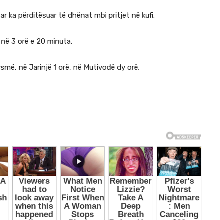
 ka përditësuar të dhënat mbi pritjet në kufi.
 në 3 orë e 20 minuta.
ysmë, në Jarinjë 1 orë, në Mutivodë dy orë.