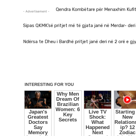
Qendra Kombëtare për Menaxhim Kufitar
- Advertisement -
Sipas QKMK’së pritjet më të gjata janë në Merdar- deri
Ndërsa te Dheu i Bardhë pritjet janë deri në 2 orë e gj