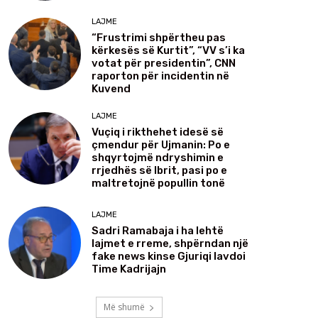
LAJME
“Frustrimi shpërtheu pas
kërkesës së Kurtit”, “VV s’i ka
votat për presidentin”, CNN
raporton për incidentin në
Kuvend
LAJME
Vuçiq i rikthehet idesë së
çmendur për Ujmanin: Po e
shqyrtojmë ndryshimin e
rrjedhës së Ibrit, pasi po e
maltretojnë popullin tonë
LAJME
Sadri Ramabaja i ha lehtë
lajmet e rreme, shpërndan një
fake news kinse Gjuriqi lavdoi
Time Kadrijajn
Më shumë