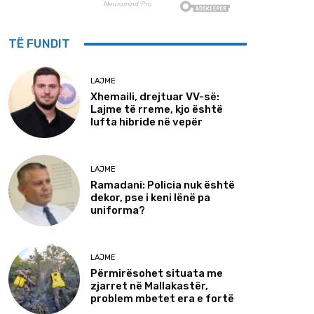
TË FUNDIT
LAJME
Xhemaili, drejtuar VV-së:
Lajme të rreme, kjo është
lufta hibride në vepër
LAJME
Ramadani: Policia nuk është
dekor, pse i keni lënë pa
uniforma?
LAJME
Përmirësohet situata me
zjarret në Mallakastër,
problem mbetet era e fortë