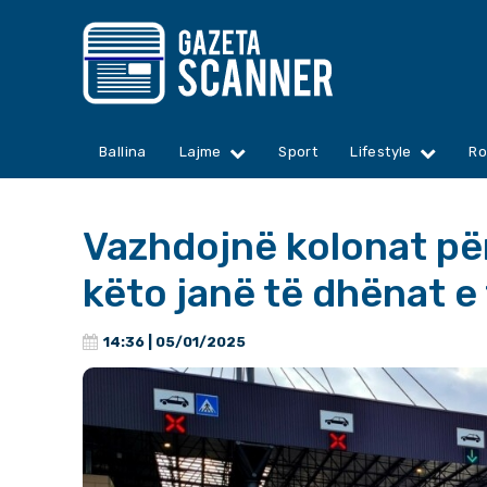
Ballina
Lajme
Sport
Lifestyle
Ro
Vazhdojnë kolonat për
këto janë të dhënat e
14:36 | 05/01/2025