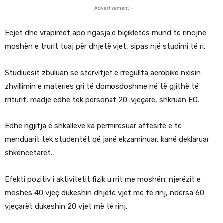
- Advertisement -
Ecjet dhe vrapimet apo ngasja e biçikletës mund të rinojnë
moshën e trurit tuaj për dhjetë vjet, sipas një studimi të ri.
Studiuesit zbuluan se stërvitjet e rregullta aerobike nxisin
zhvillimin e materies gri të domosdoshme në të gjithë të
rriturit, madje edhe tek personat 20-vjeçarë, shkruan EO.
Edhe ngjitja e shkallëve ka përmirësuar aftësitë e të
menduarit tek studentët që janë ekzaminuar, kanë deklaruar
shkencëtarët.
Efekti pozitiv i aktivitetit fizik u rrit me moshën: njerëzit e
moshës 40 vjeç dukeshin dhjetë vjet më të rinj, ndërsa 60
vjeçarët dukeshin 20 vjet më të rinj.