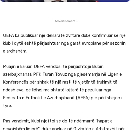
- Advertisement -
UEFA ka publikuar një deklaratë zyrtare duke konfirmuar se një
klub i dytë është përjashtuar nga garat evropiane për sezonin
e ardhshëm.
Muajin e kaluar, UEFA vendosi të përjashtojë klubin
azerbajxhanas PFK Turan Tovuz nga pjesëmarrja në Ligën e
Konferencës për shkak të një rasti të vjetër të trukimit të
ndeshjeve, që lidhej me shtatë lojtarë të pezulluar nga
Federata e Futbollit e Azerbajxhanit (AFFA) për përfshirjen e
tyre.
Pas vendimit, klubi njoftoi se do të ndërmarrë “hapat e
nevojshëm ligjorë”, duke apeluar në Gjykatën e Arbitrazhit për