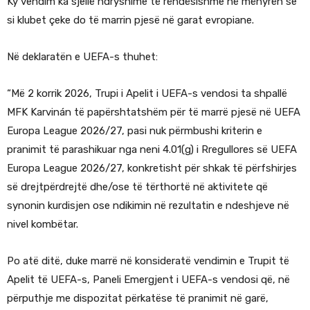
Ky vendim ka sjellë ndryshime të rëndësishme në mënyrën se
si klubet çeke do të marrin pjesë në garat evropiane.
Në deklaratën e UEFA-s thuhet:
“Më 2 korrik 2026, Trupi i Apelit i UEFA-s vendosi ta shpallë
MFK Karvinán të papërshtatshëm për të marrë pjesë në UEFA
Europa League 2026/27, pasi nuk përmbushi kriterin e
pranimit të parashikuar nga neni 4.01(g) i Rregullores së UEFA
Europa League 2026/27, konkretisht për shkak të përfshirjes
së drejtpërdrejtë dhe/ose të tërthortë në aktivitete që
synonin kurdisjen ose ndikimin në rezultatin e ndeshjeve në
nivel kombëtar.
Po atë ditë, duke marrë në konsideratë vendimin e Trupit të
Apelit të UEFA-s, Paneli Emergjent i UEFA-s vendosi që, në
përputhje me dispozitat përkatëse të pranimit në garë,