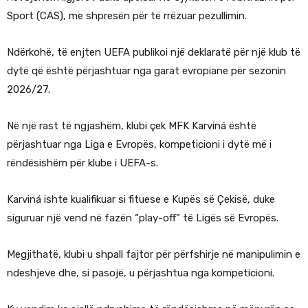
Sport (CAS), me shpresën për të rrëzuar pezullimin.
Ndërkohë, të enjten UEFA publikoi një deklaratë për një klub të
dytë që është përjashtuar nga garat evropiane për sezonin
2026/27.
Në një rast të ngjashëm, klubi çek MFK Karviná është
përjashtuar nga Liga e Evropës, kompeticioni i dytë më i
rëndësishëm për klube i UEFA-s.
Karviná ishte kualifikuar si fituese e Kupës së Çekisë, duke
siguruar një vend në fazën “play-off” të Ligës së Evropës.
Megjithatë, klubi u shpall fajtor për përfshirje në manipulimin e
ndeshjeve dhe, si pasojë, u përjashtua nga kompeticioni.