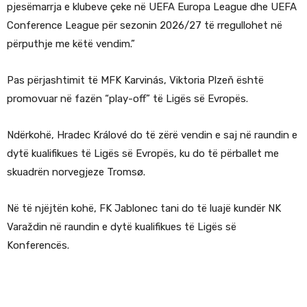
pjesëmarrja e klubeve çeke në UEFA Europa League dhe UEFA
Conference League për sezonin 2026/27 të rregullohet në
përputhje me këtë vendim.”
Pas përjashtimit të MFK Karvinás, Viktoria Plzeň është
promovuar në fazën “play-off” të Ligës së Evropës.
Ndërkohë, Hradec Králové do të zërë vendin e saj në raundin e
dytë kualifikues të Ligës së Evropës, ku do të përballet me
skuadrën norvegjeze Tromsø.
Në të njëjtën kohë, FK Jablonec tani do të luajë kundër NK
Varaždin në raundin e dytë kualifikues të Ligës së
Konferencës.