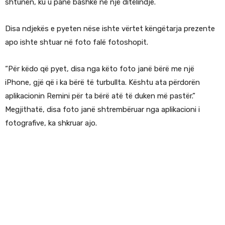
shtunën, ku u panë bashkë në një ditëlindje.
Disa ndjekës e pyeten nëse ishte vërtet këngëtarja prezente
apo ishte shtuar në foto falë fotoshopit.
“Për këdo që pyet, disa nga këto foto janë bërë me një
iPhone, gjë që i ka bërë të turbullta. Kështu ata përdorën
aplikacionin Remini për ta bërë atë të duken më pastër.”
Megjithatë, disa foto janë shtrembëruar nga aplikacioni i
fotografive, ka shkruar ajo.