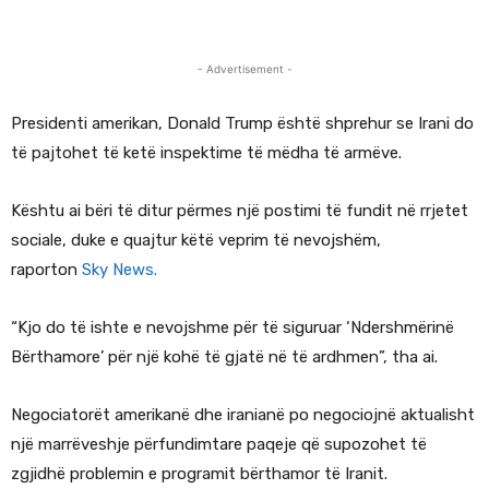
- Advertisement -
Presidenti amerikan, Donald Trump është shprehur se Irani do
të pajtohet të ketë inspektime të mëdha të armëve.
Kështu ai bëri të ditur përmes një postimi të fundit në rrjetet
sociale, duke e quajtur këtë veprim të nevojshëm,
raporton
Sky News.
“Kjo do të ishte e nevojshme për të siguruar ‘Ndershmërinë
Bërthamore’ për një kohë të gjatë në të ardhmen”, tha ai.
Negociatorët amerikanë dhe iranianë po negociojnë aktualisht
një marrëveshje përfundimtare paqeje që supozohet të
zgjidhë problemin e programit bërthamor të Iranit.