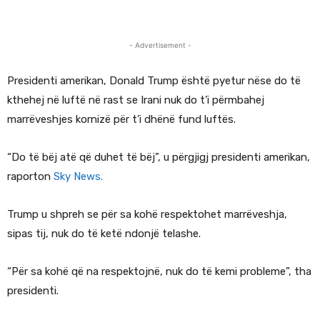
- Advertisement -
Presidenti amerikan, Donald Trump është pyetur nëse do të
kthehej në luftë në rast se Irani nuk do t’i përmbahej
marrëveshjes kornizë për t’i dhënë fund luftës.
“Do të bëj atë që duhet të bëj”, u përgjigj presidenti amerikan,
raporton
Sky News.
Trump u shpreh se për sa kohë respektohet marrëveshja,
sipas tij, nuk do të ketë ndonjë telashe.
“Për sa kohë që na respektojnë, nuk do të kemi probleme”, tha
presidenti.