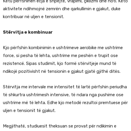
Këtu përfshihen ecja e shpejtë, vrapimi, çiklizmi dhe noti. Këto
aktivitete ndihmojnë zemrën dhe qarkullimin e gjakut, duke
kontribuar në uljen e tensionit.
Stërvitja e kombinuar
Kjo përfshin kombinimin e ushtrimeve aerobike me ushtrime
force, si pesha të lehta, ushtrime me peshën e trupit ose
rezistencë. Sipas studimit, kjo formë stërvitjeje mund të
ndikojë pozitivisht në tensionin e gjakut gjatë gjithë ditës.
Stërvitja me intervale me intensitet të lartë përfshin periudha
të shkurtra ushtrimesh intensive, të ndara nga pushime ose
ushtrime më të lehta. Edhe kjo metodë rezultoi premtuese për
uljen e tensionit të gjakut.
Megjithatë, studiuesit theksuan se provat për ndikimin e