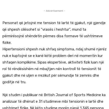
- Advertisement -
Personat që jetojnë me tension të lartë të gjakut, një gjendje
që shpesh cilësohet si “vrasës i heshtur”, mund ta
përmirësojnë shëndetin përmes disa formave të ushtrimeve
fizike.
Hipertensioni shpesh nuk shfaq simptoma, ndaj shumë njerëz
nuk e kuptojnë se e kanë këtë problem deri në momentin kur
shfaqen komplikime. Sipas ekspertëve, aktiviteti fizik luan një
rol të rëndësishëm në mbajtjen nën kontroll të tensionit të
gjakut dhe në uljen e rrezikut për sëmundje të zemrës dhe
goditje në tru.
Një studim i publikuar në British Journal of Sports Medicine ka
analizuar të dhënat e 31 studimeve mbi tensionin e lartë dhe
ushtrimet fizike. Në këto studime morën pjesë 1,345 persona