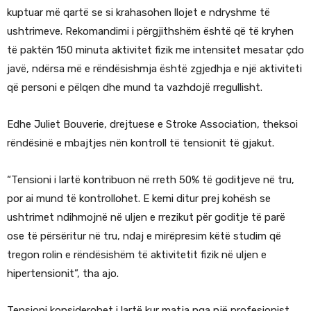
kuptuar më qartë se si krahasohen llojet e ndryshme të
ushtrimeve. Rekomandimi i përgjithshëm është që të kryhen
të paktën 150 minuta aktivitet fizik me intensitet mesatar çdo
javë, ndërsa më e rëndësishmja është zgjedhja e një aktiviteti
që personi e pëlqen dhe mund ta vazhdojë rregullisht.
Edhe Juliet Bouverie, drejtuese e Stroke Association, theksoi
rëndësinë e mbajtjes nën kontroll të tensionit të gjakut.
“Tensioni i lartë kontribuon në rreth 50% të goditjeve në tru,
por ai mund të kontrollohet. E kemi ditur prej kohësh se
ushtrimet ndihmojnë në uljen e rrezikut për goditje të parë
ose të përsëritur në tru, ndaj e mirëpresim këtë studim që
tregon rolin e rëndësishëm të aktivitetit fizik në uljen e
hipertensionit”, tha ajo.
Tensioni konsiderohet i lartë kur matja nga një profesionist