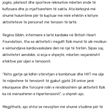
jogës, pilatesit dhe sporteve rekreative mbeten ende të
kufizuara dhe jo mjaftueshëm të sakta. Ata kërkojnë më
shumë hulumtime për të kuptuar më mirë efektin e këtyre
aktiviteteve te personat me tension të lartë.
Regina Giblin, infermiere e lartë kardiake në British Heart
Foundation, tha se aktiviteti i rregullt fizik mund të ulë rrezikun
e sëmundjeve kardiovaskulare deri në një të tretën. Sipas saj,
aktivitetet aerobike, si ecja e shpejtë, mbeten veçanërisht
efektive për uljen e tensionit.
“Këto gjetje që lidhin stërvitjen e kombinuar dhe HIIT me ulje
të ndjeshme të tensionit të gjakut gjatë 24 orëve janë
inkurajuese dhe forcojnë rolin e rëndësishëm që aktiviteti fizik
ka në menaxhimin e hipertensionit”, u shpreh ajo.
Megjithatë, ajo shtoi se nevojiten më shumë studime për të