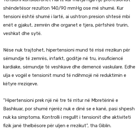
shëndetësor rezulton 140/90 mmHg ose më shumë. Kur
tensioni është shumë i lartë, ai ushtron presion shtesë mbi
enët e gjakut, zemrën dhe organet e tjera, përfshirë trurin,
veshkat dhe sytë.
Nëse nuk trajtohet, hipertensioni mund të rrisë rrezikun për
sëmundje të zemrës, infarkt, goditje në tru, insuficiencë
kardiake, sëmundje të veshkave dhe demencë vaskulare. Edhe
ulja e vogël e tensionit mund të ndihmojë në reduktimin e
këtyre rreziqeve.
“Hipertensioni prek një në tre të rritur në Mbretërinë e
Bashkuar, por shumë njerëz nuk e dinë se e kanë, pasi shpesh
nuk ka simptoma. Kontrolli i rregullt i tensionit dhe aktiviteti
fizik janë thelbësore për uljen e rrezikut”, tha Giblin.