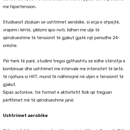
me hipertension.
Studiuesit zbuluan se ushtrimet aerobike, si ecja e shpejtë,
vrapimi i lehtë, çiklizmi apo noti, lidhen me ulje të
qëndrueshme të tensionit të gjakut gjatë një periudhe 24-
orëshe.
Për herë të parë, studimi tregoi gjithashtu se edhe stërvitja e
kombinuar dhe ushtrimet me intervale me intensitet të lartë,
të njohura si HIIT, mund të ndihmojnë në uljen e tensionit të
gjakut.
Sipas autorëve, tre format e aktivitetit fizik që treguan
përfitimet më të qëndrueshme janë:
Ushtrimet aerobike