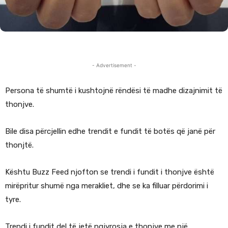
- Advertisement -
Persona të shumtë i kushtojnë rëndësi të madhe dizajnimit të
thonjve.
Bile disa përcjellin edhe trendit e fundit të botës që janë për
thonjtë.
Kështu Buzz Feed njofton se trendi i fundit i thonjve është
mirëpritur shumë nga merakliet, dhe se ka filluar përdorimi i
tyre.
Trendi i fundit del të jetë ngjyrosja e thonjve me një