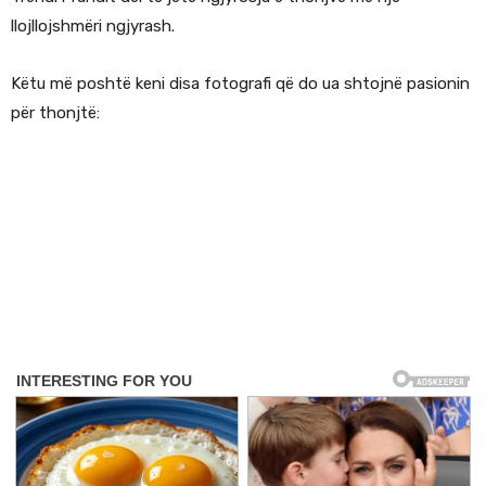
llojllojshmëri ngjyrash.
Këtu më poshtë keni disa fotografi që do ua shtojnë pasionin
për thonjtë: