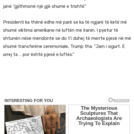
janë “gjithmonë një gjë shumë e trishtë”
Presidenti ka thënë edhe më parë se ka të ngjarë të ketë më
shumë viktima amerikane në luftën me Iranin. I pyetur të
shtunën nëse mendonte se do t’i duhej të merrte pjesë në më
shumë transferime ceremoniale, Trump tha: “Jam i sigurt. E
urrej ta … por është pjesë e luftës.”