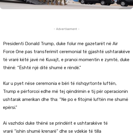
- Advertisement -
Presidenti Donald Trump, duke folur me gazetarët në Air
Force One pas transferimit ceremonial të gjashtë ushtarakëve
të vrarë këtë javë në Kuvajt, e pranoi momentin e zymtë, duke
thënë: “Është një ditë shumë e rëndë.”
Kur u pyet nëse ceremonia e bëri të rishqyrtonte luftën,
Trump e përforcoi edhe më tej qëndrimin e tij për operacionin
ushtarak amerikan dhe tha: “Ne po e fitojmë luftën me shumë
epërsi.”
Ai vazhdoi duke thënë se prindërit e ushtarakëve të
vrarë “ishin shumë krenarë” dhe se vdekje të tilla