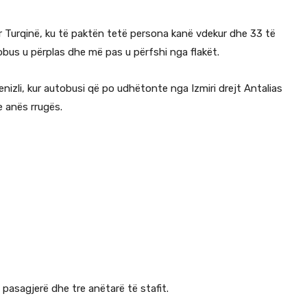
tur Turqinë, ku të paktën tetë persona kanë vdekur dhe 33 të
obus u përplas dhe më pas u përfshi nga flakët.
nizli, kur autobusi që po udhëtonte nga Izmiri drejt Antalias
e anës rrugës.
asagjerë dhe tre anëtarë të stafit.