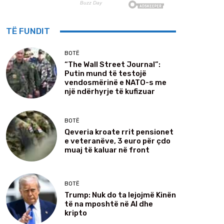
TË FUNDIT
BOTË
“The Wall Street Journal”:
Putin mund të testojë
vendosmërinë e NATO-s me
një ndërhyrje të kufizuar
BOTË
Qeveria kroate rrit pensionet
e veteranëve, 3 euro për çdo
muaj të kaluar në front
BOTË
Trump: Nuk do ta lejojmë Kinën
të na mposhtë në Al dhe
kripto