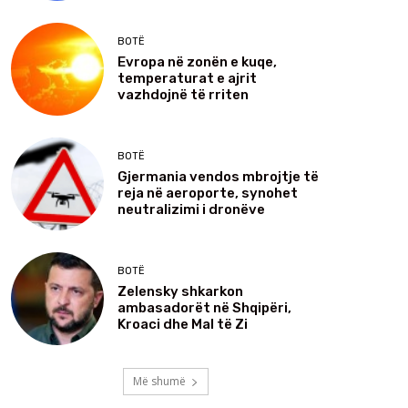
BOTË
Evropa në zonën e kuqe,
temperaturat e ajrit
vazhdojnë të rriten
BOTË
Gjermania vendos mbrojtje të
reja në aeroporte, synohet
neutralizimi i dronëve
BOTË
Zelensky shkarkon
ambasadorët në Shqipëri,
Kroaci dhe Mal të Zi
Më shumë