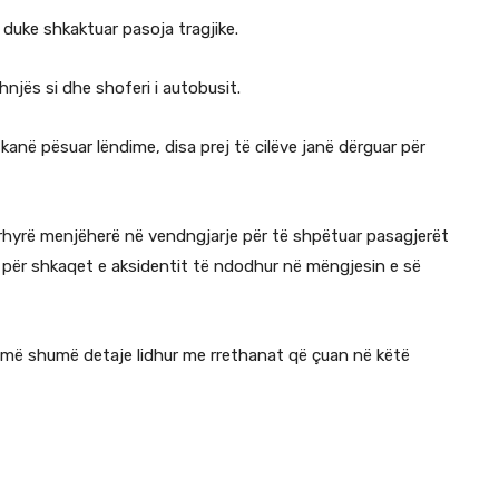
 duke shkaktuar pasoja tragjike.
njës si dhe shoferi i autobusit.
anë pësuar lëndime, disa prej të cilëve janë dërguar për
dërhyrë menjëherë në vendngjarje për të shpëtuar pasagjerët
 për shkaqet e aksidentit të ndodhur në mëngjesin e së
im më shumë detaje lidhur me rrethanat që çuan në këtë