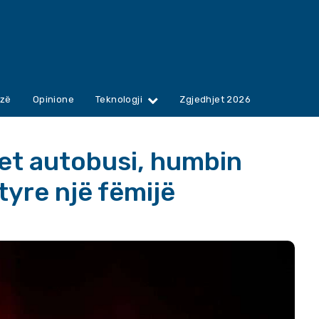
zë
Opinione
Teknologji
Zgjedhjet 2026
gjet autobusi, humbin
tyre një fëmijë