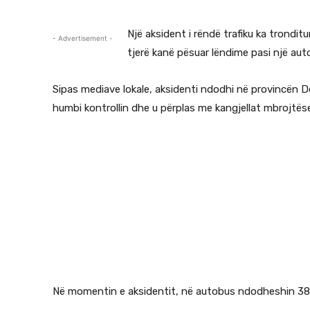
Një aksident i rëndë trafiku ka trondi
- Advertisement -
tjerë kanë pësuar lëndime pasi një aut
Sipas mediave lokale, aksidenti ndodhi në provincën De
humbi kontrollin dhe u përplas me kangjellat mbrojtës
Në momentin e aksidentit, në autobus ndodheshin 38 p