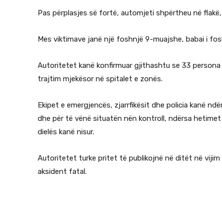
Pas përplasjes së fortë, automjeti shpërtheu në flakë,
Mes viktimave janë një foshnjë 9-muajshe, babai i fosh
Autoritetet kanë konfirmuar gjithashtu se 33 persona k
trajtim mjekësor në spitalet e zonës.
Ekipet e emergjencës, zjarrfikësit dhe policia kanë n
dhe për të vënë situatën nën kontroll, ndërsa hetimet
dielës kanë nisur.
Autoritetet turke pritet të publikojnë në ditët në vij
aksident fatal.