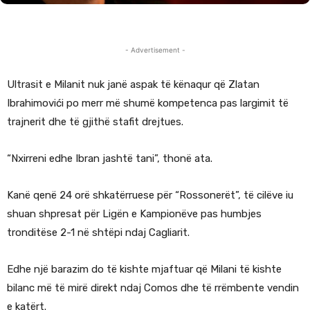
- Advertisement -
Ultrasit e Milanit nuk janë aspak të kënaqur që Zlatan
Ibrahimovići po merr më shumë kompetenca pas largimit të
trajnerit dhe të gjithë stafit drejtues.
“Nxirreni edhe Ibran jashtë tani”, thonë ata.
Kanë qenë 24 orë shkatërruese për “Rossonerët”, të cilëve iu
shuan shpresat për Ligën e Kampionëve pas humbjes
tronditëse 2-1 në shtëpi ndaj Cagliarit.
Edhe një barazim do të kishte mjaftuar që Milani të kishte
bilanc më të mirë direkt ndaj Comos dhe të rrëmbente vendin
e katërt.