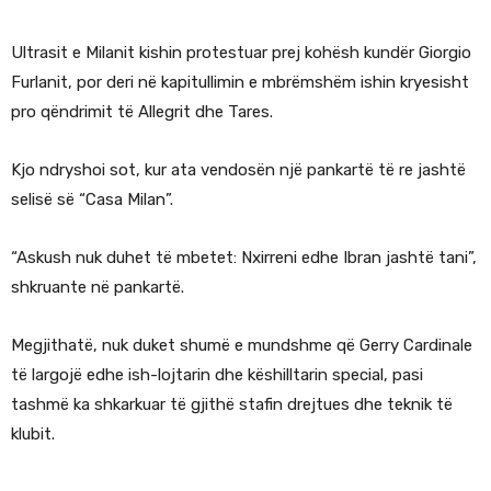
Ultrasit e Milanit kishin protestuar prej kohësh kundër Giorgio
Furlanit, por deri në kapitullimin e mbrëmshëm ishin kryesisht
pro qëndrimit të Allegrit dhe Tares.
Kjo ndryshoi sot, kur ata vendosën një pankartë të re jashtë
selisë së “Casa Milan”.
“Askush nuk duhet të mbetet: Nxirreni edhe Ibran jashtë tani”,
shkruante në pankartë.
Megjithatë, nuk duket shumë e mundshme që Gerry Cardinale
të largojë edhe ish-lojtarin dhe këshilltarin special, pasi
tashmë ka shkarkuar të gjithë stafin drejtues dhe teknik të
klubit.