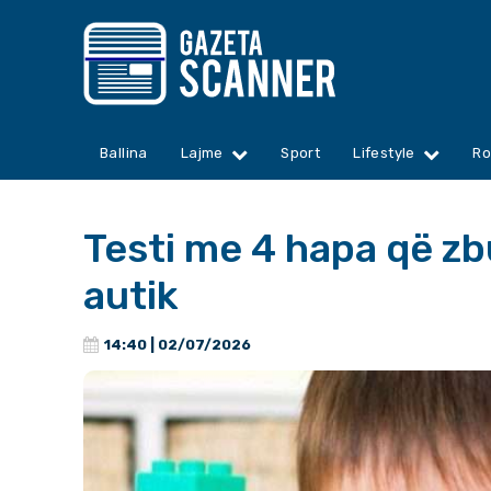
Ballina
Lajme
Sport
Lifestyle
Ro
Testi me 4 hapa që zb
autik
14:40 | 02/07/2026