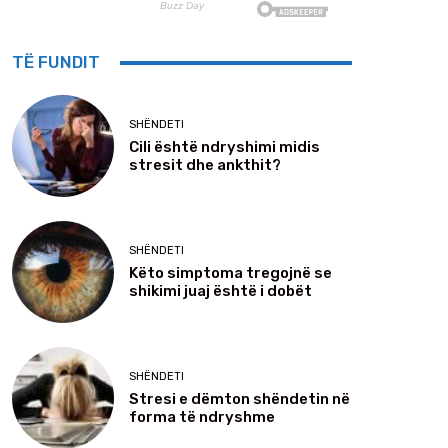
TË FUNDIT
SHËNDETI
Cili është ndryshimi midis
stresit dhe ankthit?
SHËNDETI
Këto simptoma tregojnë se
shikimi juaj është i dobët
SHËNDETI
Stresi e dëmton shëndetin në
forma të ndryshme