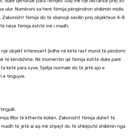
ër, duke qëndruar para fëmijës tuaj me një distancë prej 30
se ulur. Numëroni sa herë fëmija përqëndron shikimin midis
. Zakonisht fëmija do të skanojë secilin prej objekteve 4-8
htë nëse fëmija është më i madh.
ni një objekt interesant (edhe në këtë rast mund të përdorni
hurmë të këndshme. Në momentin që fëmija është duke parë
t ta ketë para syve. Sjellja normale do të jetë ajo e
n e tingujve.
ingulli;
ëmija filloi të kthente kokën. Zakonisht fëmija duhet të
 madh të jetë ai aq më shpejt do të shkëputë shikimin nga