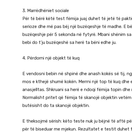
3. Marrëdhëniet sociale
Për të bërë këtë test fëmija juaj duhet të jetë të pa
serioze dhe më pas bëj një buzëqeshje të madhe. E bën
buzëqeshje për 5 sekonda në fytyrë. Mbani shënim sa h
bebi do t’ju buzëqeshë sa herë ta bëni edhe ju.
4. Përdorni një objekt të kuq
E vendosni bebin në shpinë dhe anash kokës së tij, ng
mos e kthejë shumë kokën. Merrni një top të kuq dhe 
anasjelltas. Shkruani sa herë e ndoqi fëmija topin dhe
Normalisht pritet që fëmija të skanojë objektin vetëm 
butësisht do ta skanojë objektin.
E theksojmë sërish: këto teste nuk ju bëjnë të aftë pë
për të biseduar me mjekun. Rezultatet e testit duhet t