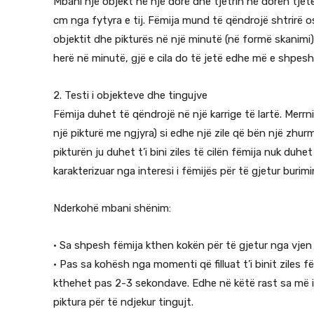
Mbani një objekt në një dorë dhe tjetrin në dorën tjet
cm nga fytyra e tij. Fëmija mund të qëndrojë shtrirë o
objektit dhe pikturës në një minutë (në formë skanimi)
herë në minutë, gjë e cila do të jetë edhe më e shpes
2. Testi i objekteve dhe tingujve
Fëmija duhet të qëndrojë në një karrige të lartë. Merr
një pikturë me ngjyra) si edhe një zile që bën një z
pikturën ju duhet t’i bini ziles të cilën fëmija nuk duhe
karakterizuar nga interesi i fëmijës për të gjetur burimi
Nderkohë mbani shënim:
• Sa shpesh fëmija kthen kokën për të gjetur nga vjen t
• Pas sa kohësh nga momenti që filluat t’i binit ziles f
kthehet pas 2-3 sekondave. Edhe në këtë rast sa më i
piktura për të ndjekur tingujt.