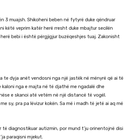
ktën 3 muajsh. Shikoheni beben në fytyrë duke qëndruar
i këtë veprim katër herë rresht duke mbajtur secilën
erë bebi i është përgjigjur buzëqeshjes tuaj. Zakonisht
a te dyja anët vendosni nga një jastëk në mënyrë që ai të
e kaloni nga e majta në të djathë me ngadalë dhe
 nëse e skanoi atë vetëm në një distancë të vogël.
me sy, pra pa lëvizur kokën. Sa më i madh të jetë ai aq më
r të diagnostikuar autizmin, por mund t’ju orinentojnë disi
’ja paraqisni mjekut.