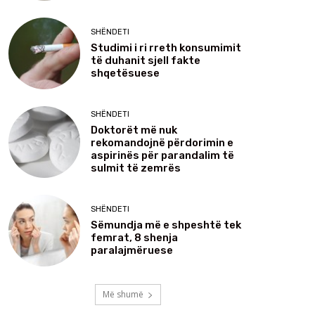
SHËNDETI
Studimi i ri rreth konsumimit
të duhanit sjell fakte
shqetësuese
SHËNDETI
Doktorët më nuk
rekomandojnë përdorimin e
aspirinës për parandalim të
sulmit të zemrës
SHËNDETI
Sëmundja më e shpeshtë tek
femrat, 8 shenja
paralajmëruese
Më shumë