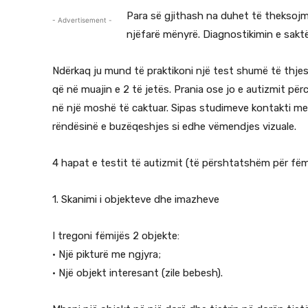
Para së gjithash na duhet të theksojm
- Advertisement -
njëfarë mënyrë. Diagnostikimin e sak
Ndërkaq ju mund të praktikoni një test shumë të thjes
që në muajin e 2 të jetës. Prania ose jo e autizmit pë
në një moshë të caktuar. Sipas studimeve kontakti m
rëndësinë e buzëqeshjes si edhe vëmendjes vizuale.
4 hapat e testit të autizmit (të përshtatshëm për fë
1. Skanimi i objekteve dhe imazheve
I tregoni fëmijës 2 objekte:
• Një pikturë me ngjyra;
• Një objekt interesant (zile bebesh).