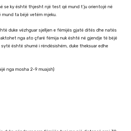
ë se ky është thjesht një test që mund t’ju orientojë në
të mund ta bëjë vetëm mjeku.
htë duke vëzhguar sjelljen e fëmijës gjatë ditës dhe natës
rcaktohet nga ato çfarë fëmija nuk është në gjendje të bëjë
e sytë është shumë i rëndësishëm, duke theksuar edhe
mijë nga mosha 2-9 muajsh)