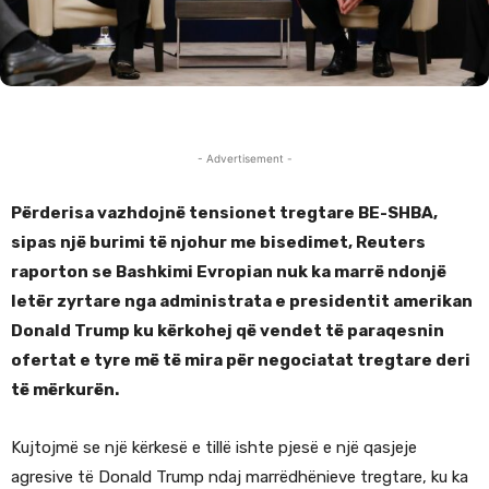
- Advertisement -
Përderisa vazhdojnë tensionet tregtare BE-SHBA,
sipas një burimi të njohur me bisedimet, Reuters
raporton se Bashkimi Evropian nuk ka marrë ndonjë
letër zyrtare nga administrata e presidentit amerikan
Donald Trump ku kërkohej që vendet të paraqesnin
ofertat e tyre më të mira për negociatat tregtare deri
të mërkurën.
Kujtojmë se një kërkesë e tillë ishte pjesë e një qasjeje
agresive të Donald Trump ndaj marrëdhënieve tregtare, ku ka