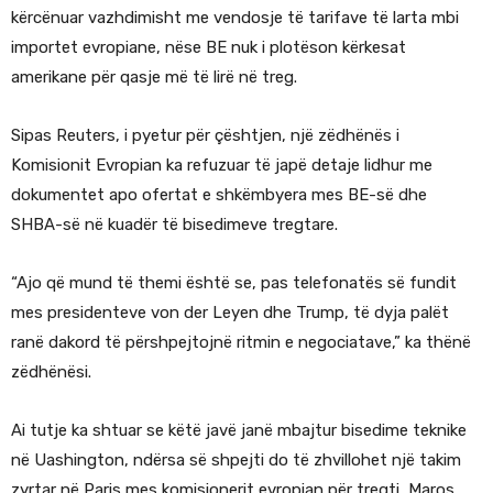
kërcënuar vazhdimisht me vendosje të tarifave të larta mbi
importet evropiane, nëse BE nuk i plotëson kërkesat
amerikane për qasje më të lirë në treg.
Sipas Reuters, i pyetur për çështjen, një zëdhënës i
Komisionit Evropian ka refuzuar të japë detaje lidhur me
dokumentet apo ofertat e shkëmbyera mes BE-së dhe
SHBA-së në kuadër të bisedimeve tregtare.
“Ajo që mund të themi është se, pas telefonatës së fundit
mes presidenteve von der Leyen dhe Trump, të dyja palët
ranë dakord të përshpejtojnë ritmin e negociatave,” ka thënë
zëdhënësi.
Ai tutje ka shtuar se këtë javë janë mbajtur bisedime teknike
në Uashington, ndërsa së shpejti do të zhvillohet një takim
zyrtar në Paris mes komisionerit evropian për tregti, Maros