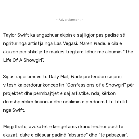
- Advertisement -
Taylor Swift ka angazhuar ekipin e saj ligjor pas padisë së
ngritur nga artistja nga Las Vegasi, Maren Wade, e cila e
akuzon për shkelje të markës tregtare lidhur me albumin “The
Life Of A Showgirl”.
Sipas raportimeve të Daily Mail, Wade pretendon se prej
vitesh ka përdorur konceptin “Confessions of a Showgirl” për
projektet dhe përmbajtjet e saj artistike, ndaj kërkon
dëmshpërblim financiar dhe ndalimin e përdorimit të titullit
nga Swift.
Megjithatë, avokatët e këngëtares i kanë hedhur poshtë
akuzat, duke e cilësuar padinë “absurde” dhe “të pabazuar”.