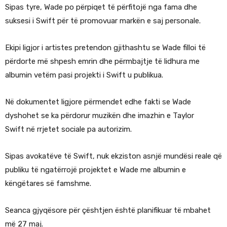
Sipas tyre, Wade po përpiqet të përfitojë nga fama dhe
suksesi i Swift për të promovuar markën e saj personale.
Ekipi ligjor i artistes pretendon gjithashtu se Wade filloi të
përdorte më shpesh emrin dhe përmbajtje të lidhura me
albumin vetëm pasi projekti i Swift u publikua.
Në dokumentet ligjore përmendet edhe fakti se Wade
dyshohet se ka përdorur muzikën dhe imazhin e Taylor
Swift në rrjetet sociale pa autorizim.
Sipas avokatëve të Swift, nuk ekziston asnjë mundësi reale që
publiku të ngatërrojë projektet e Wade me albumin e
këngëtares së famshme.
Seanca gjyqësore për çështjen është planifikuar të mbahet
më 27 maj.