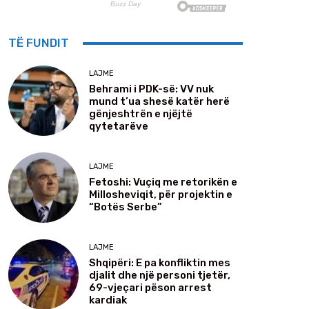
TË FUNDIT
LAJME
Behrami i PDK-së: VV nuk
mund t’ua shesë katër herë
gënjeshtrën e njëjtë
qytetarëve
LAJME
Fetoshi: Vuçiq me retorikën e
Millosheviqit, për projektin e
“Botës Serbe”
LAJME
Shqipëri: E pa konfliktin mes
djalit dhe një personi tjetër,
69-vjeçari pëson arrest
kardiak