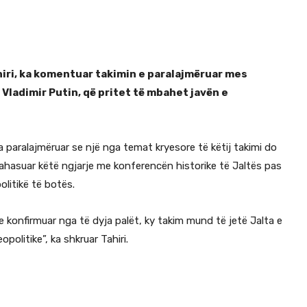
iri, ka komentuar takimin e paralajmëruar mes
Vladimir Putin, që pritet të mbahet javën e
a paralajmëruar se një nga temat kryesore të këtij takimi do
rahasuar këtë ngjarje me konferencën historike të Jaltës pas
olitikë të botës.
e konfirmuar nga të dyja palët, ky takim mund të jetë Jalta e
olitike”, ka shkruar Tahiri.