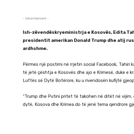
- Advertisement -
Ish-zëvendëskryeministrja e Kosovës, Edita Tah
presidentit amerikan Donald Trump dhe atij rus 
ardhshme.
Përmes një postimi në rrjetin social Facebook, Tahiri k
të jetë çështja e Kosovës dhe ajo e Krimesë, duke e k
Luftës së Dytë Botërore, ku u rivendosën kufijtë gjeop
“Trump dhe Putini pritet të takohen në ditët në vijim, 
dytë, Kosova dhe Krimea do të jenë tema qendrore gjeop