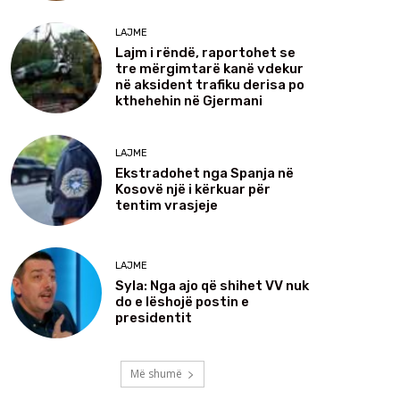
LAJME
Lajm i rëndë, raportohet se
tre mërgimtarë kanë vdekur
në aksident trafiku derisa po
kthehehin në Gjermani
LAJME
Ekstradohet nga Spanja në
Kosovë një i kërkuar për
tentim vrasjeje
LAJME
Syla: Nga ajo që shihet VV nuk
do e lëshojë postin e
presidentit
Më shumë