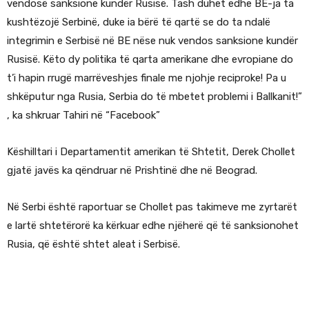
vendosë sanksione kundër Rusisë. Tash duhet edhe BE-ja ta
kushtëzojë Serbinë, duke ia bërë të qartë se do ta ndalë
integrimin e Serbisë në BE nëse nuk vendos sanksione kundër
Rusisë. Këto dy politika të qarta amerikane dhe evropiane do
t’i hapin rrugë marrëveshjes finale me njohje reciproke! Pa u
shkëputur nga Rusia, Serbia do të mbetet problemi i Ballkanit!”
, ka shkruar Tahiri në “Facebook”
Këshilltari i Departamentit amerikan të Shtetit, Derek Chollet
gjatë javës ka qëndruar në Prishtinë dhe në Beograd.
Në Serbi është raportuar se Chollet pas takimeve me zyrtarët
e lartë shtetërorë ka kërkuar edhe njëherë që të sanksionohet
Rusia, që është shtet aleat i Serbisë.