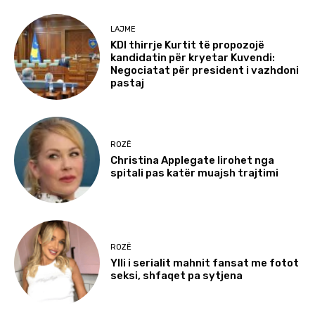
LAJME
KDI thirrje Kurtit të propozojë
kandidatin për kryetar Kuvendi:
Negociatat për president i vazhdoni
pastaj
ROZË
Christina Applegate lirohet nga
spitali pas katër muajsh trajtimi
ROZË
Ylli i serialit mahnit fansat me fotot
seksi, shfaqet pa sytjena