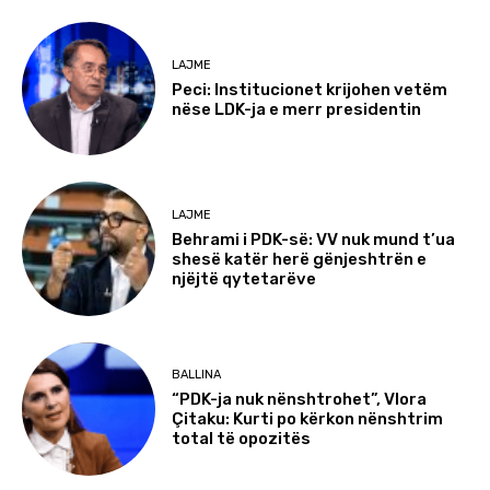
LAJME
Peci: Institucionet krijohen vetëm
nëse LDK-ja e merr presidentin
LAJME
Behrami i PDK-së: VV nuk mund t’ua
shesë katër herë gënjeshtrën e
njëjtë qytetarëve
BALLINA
“PDK-ja nuk nënshtrohet”, Vlora
Çitaku: Kurti po kërkon nënshtrim
total të opozitës