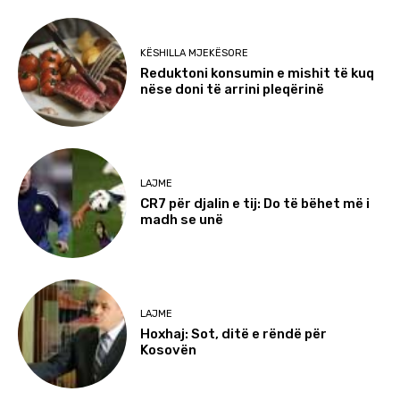
KËSHILLA MJEKËSORE
Reduktoni konsumin e mishit të kuq
nëse doni të arrini pleqërinë
LAJME
CR7 për djalin e tij: Do të bëhet më i
madh se unë
LAJME
Hoxhaj: Sot, ditë e rëndë për
Kosovën