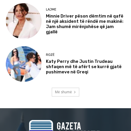
LAJME
Minnie Driver pëson dëmtim në qafë
në një aksident të rëndë me makinë:
Jam shumë mirënjohëse që jam
gjallë
ROZË
Katy Perry dhe Justin Trudeau
shfaqen më të afërt se kurrë gjatë
pushimeve në Greqi
Më shumë