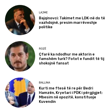
LAJME
Bajqinovci: Takimet me LDK-në do të
vazhdojnë, presim marrëveshje
politike
ROZË
Çfarë ka ndodhur me aktorin e
famshëm turk? Fotot e fundit të tij
shokojnë fansat
BALLINA
Kurti me ftesë të re për Bedri
Hamzën, Kryetari i PDK i përgjigjet:
Mbesim në opozitë, konstituoje
Kuvendin