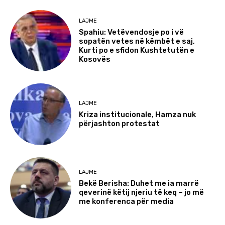
LAJME
Spahiu: Vetëvendosje po i vë
sopatën vetes në këmbët e saj,
Kurti po e sfidon Kushtetutën e
Kosovës
LAJME
Kriza institucionale, Hamza nuk
përjashton protestat
LAJME
Bekë Berisha: Duhet me ia marrë
qeverinë këtij njeriu të keq – jo më
me konferenca për media