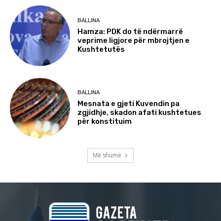
BALLINA
Hamza: PDK do të ndërmarrë
veprime ligjore për mbrojtjen e
Kushtetutës
BALLINA
Mesnata e gjeti Kuvendin pa
zgjidhje, skadon afati kushtetues
për konstituim
Më shumë