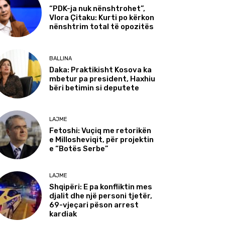
“PDK-ja nuk nënshtrohet”,
Vlora Çitaku: Kurti po kërkon
nënshtrim total të opozitës
BALLINA
Daka: Praktikisht Kosova ka
mbetur pa president, Haxhiu
bëri betimin si deputete
LAJME
Fetoshi: Vuçiq me retorikën
e Millosheviqit, për projektin
e “Botës Serbe”
LAJME
Shqipëri: E pa konfliktin mes
djalit dhe një personi tjetër,
69-vjeçari pëson arrest
kardiak