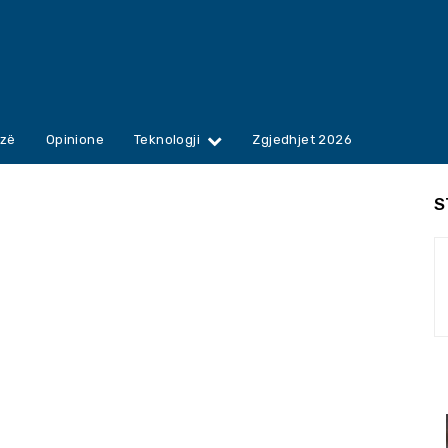
zë
Opinione
Teknologji
Zgjedhjet 2026
S