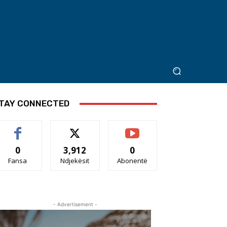
TAY CONNECTED
0
3,912
0
Fansa
Ndjekësit
Abonentë
- Advertisement -