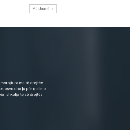
Më shumë
 mbrojtura me të drejtën
exuesve dhe jo për qellime
ën shkelje të së drejtës