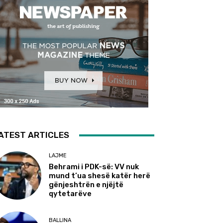
ATEST ARTICLES
LAJME
Behrami i PDK-së: VV nuk
mund t’ua shesë katër herë
gënjeshtrën e njëjtë
qytetarëve
BALLINA