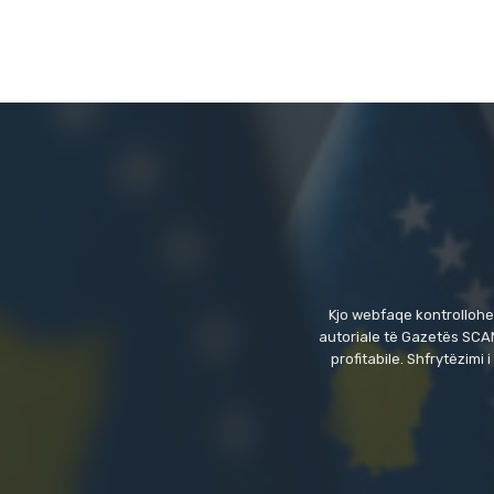
Kjo webfaqe kontrollohe
autoriale të Gazetës SCAN
profitabile. Shfrytëzim