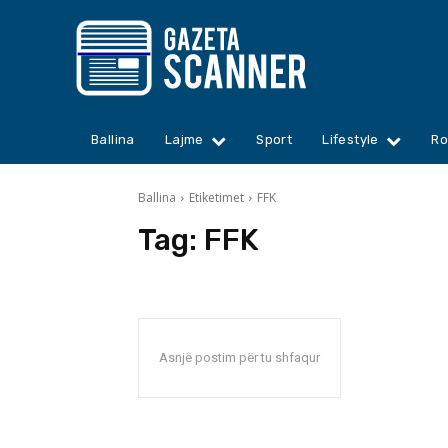
Ballina
Lajme
Sport
Lifestyle
Ro
Ballina
Etiketimet
FFK
Tag:
FFK
Asnjë postim për tu shfaqur