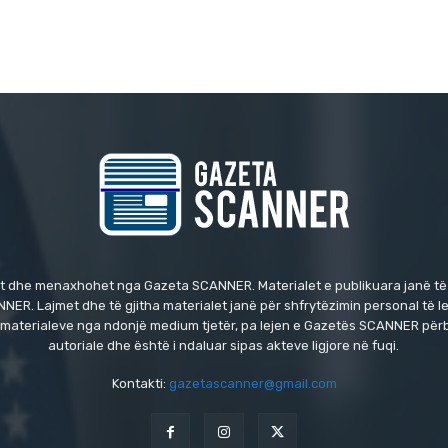
t dhe menaxhohet nga Gazeta SCANNER. Materialet e publikuara janë të
NER. Lajmet dhe të gjitha materialet janë për shfrytëzimin personal të l
i i materialeve nga ndonjë medium tjetër, pa lejen e Gazetës SCANNER përb
autoriale dhe është i ndaluar sipas akteve ligjore në fuqi.
Kontakti:
gazetascanner@gmail.com