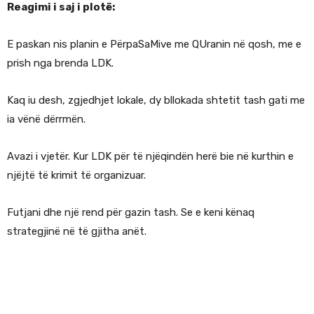
Reagimi i saj i plotë:
E paskan nis planin e PërpaSaMive me QUranin në qosh, me e
prish nga brenda LDK.
Kaq iu desh, zgjedhjet lokale, dy bllokada shtetit tash gati me
ia vënë dërrmën.
Avazi i vjetër. Kur LDK për të njëqindën herë bie në kurthin e
njëjtë të krimit të organizuar.
Futjani dhe një rend për gazin tash. Se e keni kënaq
strategjinë në të gjitha anët.