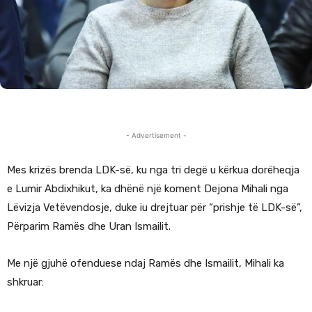
- Advertisement -
Mes krizës brenda LDK-së, ku nga tri degë u kërkua dorëheqja
e Lumir Abdixhikut, ka dhënë një koment Dejona Mihali nga
Lëvizja Vetëvendosje, duke iu drejtuar për “prishje të LDK-së”,
Përparim Ramës dhe Uran Ismailit.
Me një gjuhë ofenduese ndaj Ramës dhe Ismailit, Mihali ka
shkruar: