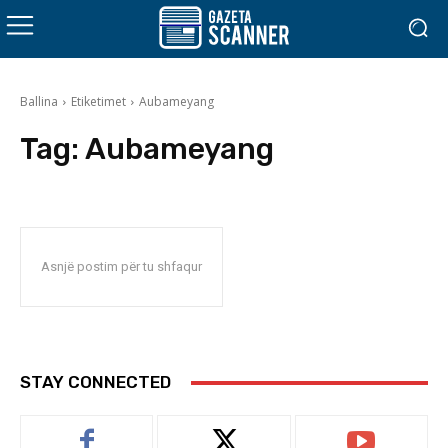
Ballina
Etiketimet
Aubameyang
Tag:
Aubameyang
Asnjë postim për tu shfaqur
STAY CONNECTED