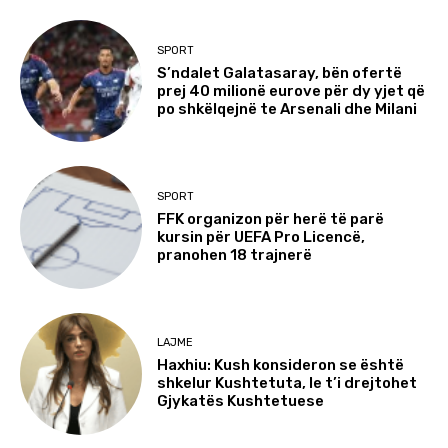
SPORT
S’ndalet Galatasaray, bën ofertë
prej 40 milionë eurove për dy yjet që
po shkëlqejnë te Arsenali dhe Milani
SPORT
FFK organizon për herë të parë
kursin për UEFA Pro Licencë,
pranohen 18 trajnerë
LAJME
Haxhiu: Kush konsideron se është
shkelur Kushtetuta, le t’i drejtohet
Gjykatës Kushtetuese