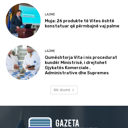
LAJME
Muja: 26 produkte të Vites është
konstatuar që përmbajnë vaj palme
LAJME
Qumështorja Vita i nis procedurat
kundër Ministrisë, i drejtohet
Gjykatës Komerciale ,
Administrative dhe Supremes
Më shumë