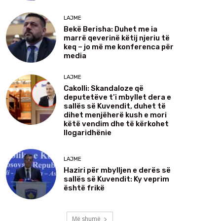
LAJME
Bekë Berisha: Duhet me ia
marrë qeverinë këtij njeriu të
keq – jo më me konferenca për
media
LAJME
Cakolli: Skandaloze që
deputetëve t’i mbyllet dera e
sallës së Kuvendit, duhet të
dihet menjëherë kush e mori
këtë vendim dhe të kërkohet
llogaridhënie
LAJME
Haziri për mbylljen e derës së
sallës së Kuvendit: Ky veprim
është frikë
Më shumë