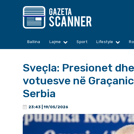
Ballina
Lajme
Sport
Lifestyle
Ro
Sveçla: Presionet dh
votuesve në Graçanic
Serbia
23:43 | 19/05/2026