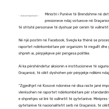
Ministri i Punëve të Brendshme në dety
- Advertisement -
presioneve ndaj votuesve në Graçanicë
të shtatë personave të dyshuar për cenim të vullnetit 
Në një postim në Facebook, Sveçla ka thënë se proce
raportet ndërkombëtare për organizim të rregullt dhe ga
shpreh ai, përpjekjeve për pengesa politike.
Ai ka përshëndetur aksionin e institucioneve të siguri
Graçanicë, të cilët dyshohen për përpjekje ndikimi nd
“Zgjedhjet në Kosovë ndonëse në disa raste janë impo
vlerësohen në raportet ndërkombëtare për standardin e
e shprehjes së lirë të vullnetit të qytetarëve. Mirëpres
qytetarëve të nacionalitetit serb në Graçanicë, të ci