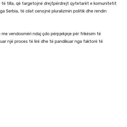
 të tilla, që targetojnë drejtpërdrejt qytetarët e komunitetit
a Serbia, të cilat cenojnë pluralizmin politik dhe rendin
ë me vendosmëri ndaj çdo përpjekjeje për frikësim të
ar një proces të lirë dhe të pandikuar nga faktorë të