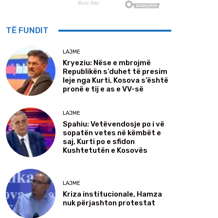
TË FUNDIT
LAJME
Kryeziu: Nëse e mbrojmë
Republikën s’duhet të presim
leje nga Kurti, Kosova s’është
pronë e tij e as e VV-së
LAJME
Spahiu: Vetëvendosje po i vë
sopatën vetes në këmbët e
saj, Kurti po e sfidon
Kushtetutën e Kosovës
LAJME
Kriza institucionale, Hamza
nuk përjashton protestat