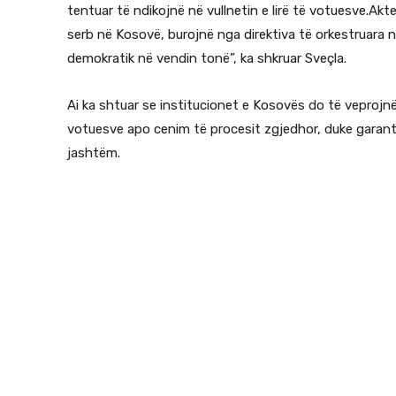
tentuar të ndikojnë në vullnetin e lirë të votuesve.Akte
serb në Kosovë, burojnë nga direktiva të orkestruara ng
demokratik në vendin tonë”, ka shkruar Sveçla.
Ai ka shtuar se institucionet e Kosovës do të veprojn
votuesve apo cenim të procesit zgjedhor, duke garantu
jashtëm.