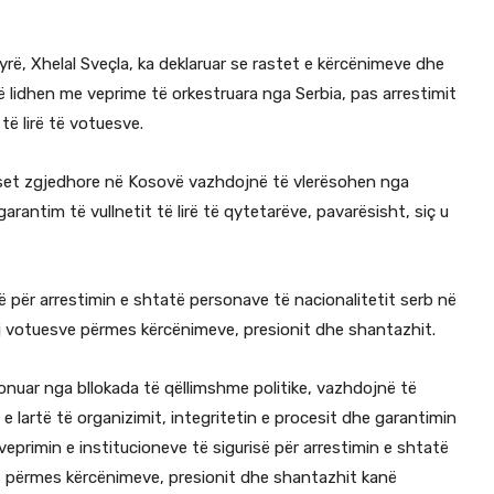
rë, Xhelal Sveçla, ka deklaruar se rastet e kërcënimeve dhe
 lidhen me veprime të orkestruara nga Serbia, pas arrestimit
të lirë të votuesve.
set zgjedhore në Kosovë vazhdojnë të vlerësohen nga
rantim të vullnetit të lirë të qytetarëve, pavarësisht, siç u
së për arrestimin e shtatë personave të nacionalitetit serb në
aj votuesve përmes kërcënimeve, presionit dhe shantazhit.
nuar nga bllokada të qëllimshme politike, vazhdojnë të
 lartë të organizimit, integritetin e procesit dhe garantimin
 veprimin e institucioneve të sigurisë për arrestimin e shtatë
lët përmes kërcënimeve, presionit dhe shantazhit kanë