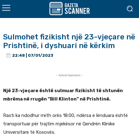
Sulmohet fizikisht një 23-vjeçare në
Prishtinë, i dyshuari në kërkim
22:48 | 07/01/2023
- Advertisement -
Një 23-vjeçare është sulmuar fizikisht të shtunën
mbrëma në rrugën “Bill Klinton” në Prishtinë.
Rasti ka ndodhur rreth orës 18:00, ndërsa e lënduara është
transportuar për trajtim mjekësor në Qendrën Klinike
Universitare të Kosovës.