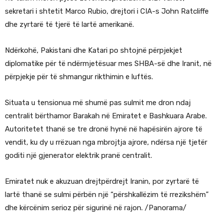
sekretari i shtetit Marco Rubio, drejtori i CIA-s John Ratcliffe
dhe zyrtarë të tjerë të lartë amerikanë.
Ndërkohë, Pakistani dhe Katari po shtojnë përpjekjet
diplomatike për të ndërmjetësuar mes SHBA-së dhe Iranit, në
përpjekje për të shmangur rikthimin e luftës.
Situata u tensionua më shumë pas sulmit me dron ndaj
centralit bërthamor Barakah në Emiratet e Bashkuara Arabe.
Autoritetet thanë se tre dronë hynë në hapësirën ajrore të
vendit, ku dy u rrëzuan nga mbrojtja ajrore, ndërsa një tjetër
goditi një gjenerator elektrik pranë centralit.
Emiratet nuk e akuzuan drejtpërdrejt Iranin, por zyrtarë të
lartë thanë se sulmi përbën një “përshkallëzim të rrezikshëm”
dhe kërcënim serioz për sigurinë në rajon. /Panorama/