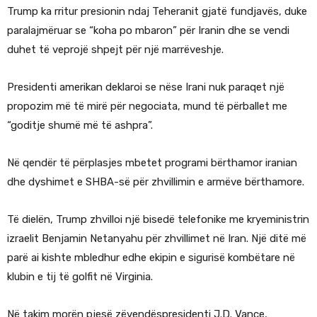
Trump ka rritur presionin ndaj Teheranit gjatë fundjavës, duke
paralajmëruar se “koha po mbaron” për Iranin dhe se vendi
duhet të veprojë shpejt për një marrëveshje.
Presidenti amerikan deklaroi se nëse Irani nuk paraqet një
propozim më të mirë për negociata, mund të përballet me
“goditje shumë më të ashpra”.
Në qendër të përplasjes mbetet programi bërthamor iranian
dhe dyshimet e SHBA-së për zhvillimin e armëve bërthamore.
Të dielën, Trump zhvilloi një bisedë telefonike me kryeministrin
izraelit Benjamin Netanyahu për zhvillimet në Iran. Një ditë më
parë ai kishte mbledhur edhe ekipin e sigurisë kombëtare në
klubin e tij të golfit në Virginia.
Në takim morën pjesë zëvendëspresidenti J.D. Vance,