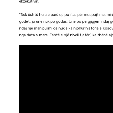
ekzekutivin.
“Nuk është hera e parë që po flas për mospajtime, mirë
godet, jo unë nuk po godas. Unë po përgjigjem ndaj go
ndaj një manipulimi që nuk e ka njohur historia e Kos
nga data 6 mars. Është e një niveli tjetër.”, ka thënë a