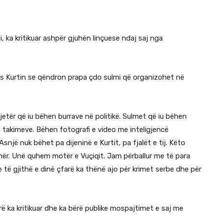
, ka kritikuar ashpër gjuhën linçuese ndaj saj nga
s Kurtin se qëndron prapa çdo sulmi që organizohet në
jetër që iu bëhen burrave në politikë. Sulmet që iu bëhen
 takimeve. Bëhen fotografi e video me inteligjencë
snjë nuk bëhet pa dijeninë e Kurtit, pa fjalët e tij. Këto
ër. Unë quhem motër e Vuçiqit. Jam përballur me të para
 të gjithë e dinë çfarë ka thënë ajo për krimet serbe dhe për
ë ka kritikuar dhe ka bërë publike mospajtimet e saj me