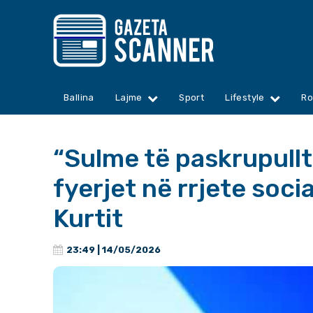
Ballina
Lajme
Sport
Lifestyle
Ro
“Sulme të paskrupullt
fyerjet në rrjete soc
Kurtit
23:49 | 14/05/2026