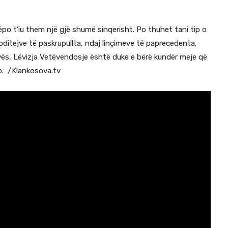
po t’iu them një gjë shumë sinqerisht. Po thuhet tani tip o
ditejve të paskrupullta, ndaj linçimeve të paprecedenta,
ovës, Lëvizja Vetëvendosje është duke e bërë kundër meje që
jo. /Klankosova.tv