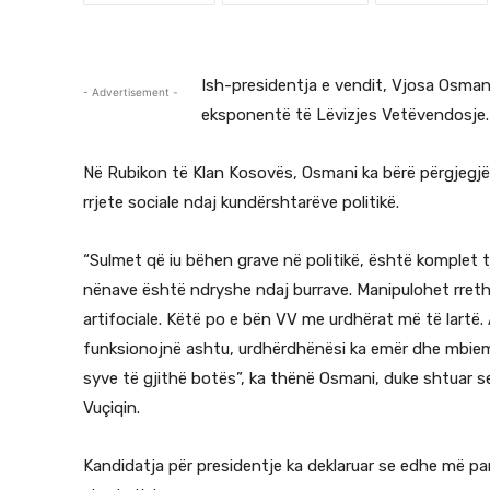
Ish-presidentja e vendit, Vjosa Osmani
- Advertisement -
eksponentë të Lëvizjes Vetëvendosje.
Në Rubikon të Klan Kosovës, Osmani ka bërë përgjegjë
rrjete sociale ndaj kundërshtarëve politikë.
“Sulmet që iu bëhen grave në politikë, është komplet t
nënave është ndryshe ndaj burrave. Manipulohet rreth
artifociale. Këtë po e bën VV me urdhërat më të lartë. A
funksionojnë ashtu, urdhërdhënësi ka emër dhe mbiem
syve të gjithë botës”, ka thënë Osmani, duke shtuar se
Vuçiqin.
Kandidatja për presidentje ka deklaruar se edhe më par