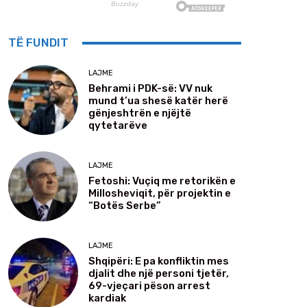
TË FUNDIT
LAJME
Behrami i PDK-së: VV nuk
mund t’ua shesë katër herë
gënjeshtrën e njëjtë
qytetarëve
LAJME
Fetoshi: Vuçiq me retorikën e
Millosheviqit, për projektin e
“Botës Serbe”
LAJME
Shqipëri: E pa konfliktin mes
djalit dhe një personi tjetër,
69-vjeçari pëson arrest
kardiak