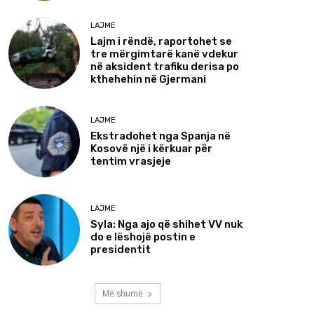
LAJME
Lajm i rëndë, raportohet se
tre mërgimtarë kanë vdekur
në aksident trafiku derisa po
kthehehin në Gjermani
LAJME
Ekstradohet nga Spanja në
Kosovë një i kërkuar për
tentim vrasjeje
LAJME
Syla: Nga ajo që shihet VV nuk
do e lëshojë postin e
presidentit
Më shumë