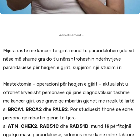
- Advertisement -
Mijëra raste me kancer të gjirit mund të parandalohen çdo vit
nëse më shumë gra do t’u nënshtroheshin ndërhyrjeve
parandaluese për heqjen e gjirit, sugjeron një studim i ri.
Mastektomia – operacioni për heqjen e gjirit – aktualisht u
ofrohet kryesisht personave që janë diagnostikuar tashmë
me kancer gjiri, ose grave që mbartin gjenet me rrezik të lartë
si
BRCA1
,
BRCA2
dhe
PALB2
. Por studiuesit thonë se edhe
persona që mbartin gjene të tjera
si
ATM
,
CHEK2
,
RAD51C
dhe
RAD51D
, mund të përfitojnë
nga kjo masë parandaluese, sidomos nëse kanë edhe faktorë