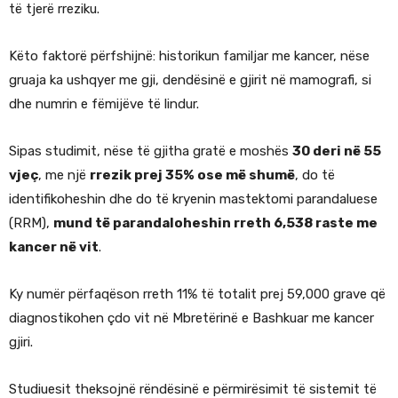
të tjerë rreziku.
Këto faktorë përfshijnë: historikun familjar me kancer, nëse
gruaja ka ushqyer me gji, dendësinë e gjirit në mamografi, si
dhe numrin e fëmijëve të lindur.
Sipas studimit, nëse të gjitha gratë e moshës
30 deri në 55
vjeç
, me një
rrezik prej 35% ose më shumë
, do të
identifikoheshin dhe do të kryenin mastektomi parandaluese
(RRM),
mund të parandaloheshin rreth 6,538 raste me
kancer në vit
.
Ky numër përfaqëson rreth 11% të totalit prej 59,000 grave që
diagnostikohen çdo vit në Mbretërinë e Bashkuar me kancer
gjiri.
Studiuesit theksojnë rëndësinë e përmirësimit të sistemit të