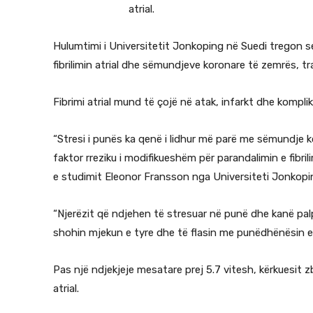
atrial.
Hulumtimi i Universitetit Jonkoping në Suedi tregon se
fibrilimin atrial dhe sëmundjeve koronare të zemrës, 
Fibrimi atrial mund të çojë në atak, infarkt dhe komplik
“Stresi i punës ka qenë i lidhur më parë me sëmundje 
faktor rreziku i modifikueshëm për parandalimin e fibri
e studimit Eleonor Fransson nga Universiteti Jonkopi
“Njerëzit që ndjehen të stresuar në punë dhe kanë palpi
shohin mjekun e tyre dhe të flasin me punëdhënësin e 
Pas një ndjekjeje mesatare prej 5.7 vitesh, kërkuesit zbu
atrial.