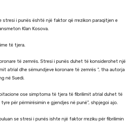
 stresi i punës është një faktor që rrezikon paraqitjen e
transmeton Klan Kosova.
ime të tjera.
koronare të zemrës. Stresi i punës duhet të konsiderohet një
limit atrial dhe sëmundjeve koronare të zemrës “, tha autorja
ng në Suedi.
tacione ose simptoma të tjera të fibrilimit atrial duhet të
tyre për përmirësimin e gjendjes në punë”, shpjegoi ajo.
luan se stresi i punës ishte një faktor rreziku për fibrilimin