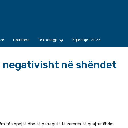
zë
Opinione
Teknologji
Zgjedhjet 2026
n negativisht në shëndet
ëm të shpejtë dhe të parregullt të zemrës të quajtur fibrim