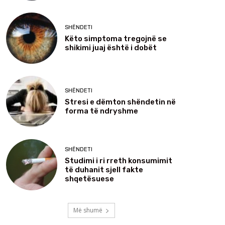
SHËNDETI
Këto simptoma tregojnë se
shikimi juaj është i dobët
SHËNDETI
Stresi e dëmton shëndetin në
forma të ndryshme
SHËNDETI
Studimi i ri rreth konsumimit
të duhanit sjell fakte
shqetësuese
Më shumë