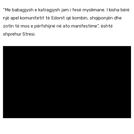
“Me babagjysh e katragjysh jam i fesë myslimane. I kisha bërë
një apel komunitetit të Edonit që kombin, shqiponjën dhe
zotin të mos e përfshijnë në ato manifestime”, është
shprehur Stresi.