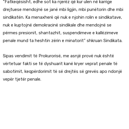
“Fatkeqësisht, edhe sot ka njerëz që kur ulen në karrige
drejtuese mendojnë se janë mbi ligjin, mbi punëtorin dhe mbi
sindikatën. Ka menaxherë që nuk e njohin rolin e sindikatave,
nuk e kuptojnë demokracinë sindikale dhe mendojnë se
përmes presionit, shantazhit, suspendimeve e kallëzimeve
penale mund ta heshtin zërin e minatorit” shkruan Sindikata.
Sipas vendimit të Prokurorisë, me asnjë provë nuk është
vërtetuar fakti se të dyshuarit kanë kryer veprat penale të
sabotimit, keqpërdorimit të së drejtës së grevës apo ndonjë
vepër tjetër penale.