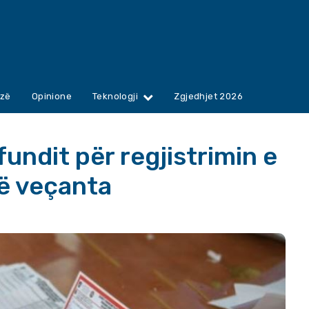
zë
Opinione
Teknologji
Zgjedhjet 2026
fundit për regjistrimin e
ë veçanta