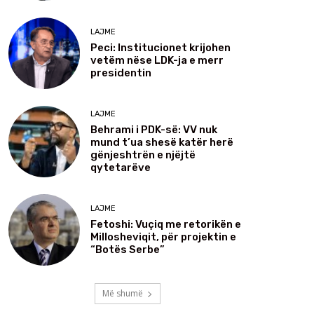
LAJME
Peci: Institucionet krijohen
vetëm nëse LDK-ja e merr
presidentin
LAJME
Behrami i PDK-së: VV nuk
mund t’ua shesë katër herë
gënjeshtrën e njëjtë
qytetarëve
LAJME
Fetoshi: Vuçiq me retorikën e
Millosheviqit, për projektin e
“Botës Serbe”
Më shumë