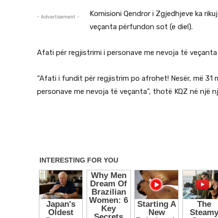
Komisioni Qendror i Zgjedhjeve ka riku
- Advertisement -
veçanta përfundon sot (e diel).
Afati për regjistrimi i personave me nevoja të veçanta 
“Afati i fundit për regjistrim po afrohet! Nesër, më 31
personave me nevoja të veçanta”, thotë KQZ në një n