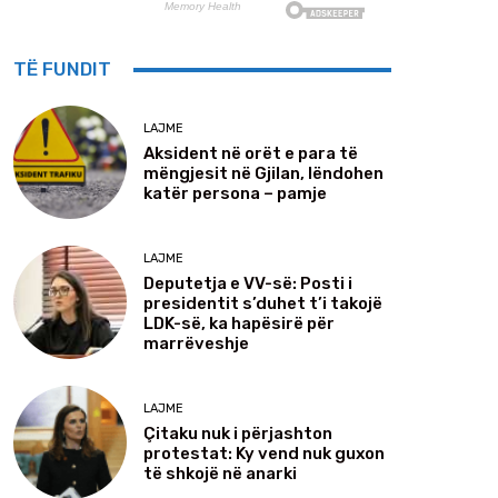
TË FUNDIT
LAJME
Aksident në orët e para të
mëngjesit në Gjilan, lëndohen
katër persona – pamje
LAJME
Deputetja e VV-së: Posti i
presidentit s’duhet t’i takojë
LDK-së, ka hapësirë për
marrëveshje
LAJME
Çitaku nuk i përjashton
protestat: Ky vend nuk guxon
të shkojë në anarki