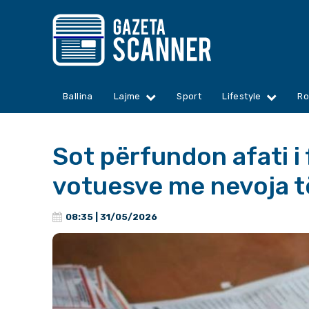
Ballina
Lajme
Sport
Lifestyle
Ro
Sot përfundon afati i 
votuesve me nevoja t
08:35 | 31/05/2026