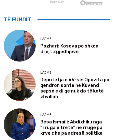
TË FUNDIT
LAJME
Pozhari: Kosova po shkon
drejt zgjedhjeve
LAJME
Deputetja e VV-së: Opozita po
qëndron sonte në Kuvend
sepse e di që nuk do të ketë
zhvillim
LAJME
Besa Ismaili: Abdixhiku nga
“rruga e tretë” në rrugë pa
krye dhe pa adresë politike