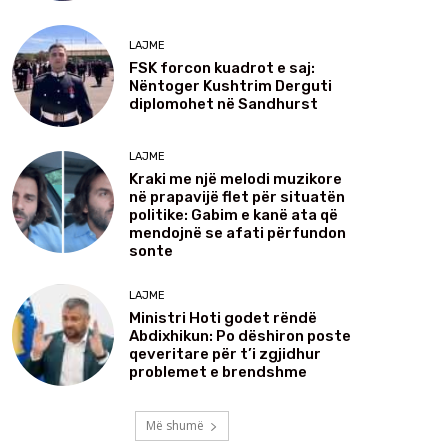
LAJME
FSK forcon kuadrot e saj:
Nëntoger Kushtrim Derguti
diplomohet në Sandhurst
LAJME
Kraki me një melodi muzikore
në prapavijë flet për situatën
politike: Gabim e kanë ata që
mendojnë se afati përfundon
sonte
LAJME
Ministri Hoti godet rëndë
Abdixhikun: Po dëshiron poste
qeveritare për t’i zgjidhur
problemet e brendshme
Më shumë