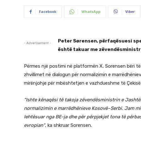
Facebook
WhatsApp
Viber
Peter Sørensen, përfaqësuesi spe
- Advertisement -
është takuar me zëvendësministri
Përmes një postimi në platformën X, Sorensen bëri të 
zhvillimet në dialogun për normalizimin e marrëdhëni
mirënjohje për mbështetjen e vazhdueshme të Çekisë n
“Ishte kënaqësi të takoja zëvendësministrin e Jashtëm
normalizimin e marrëdhënieve Kosovë–Serbi. Jam mirë
lehtësuar nga BE-ja dhe për përpjekjet tona të përbas
evropian”
, ka shkruar Sorensen.