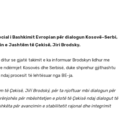
cial i Bashkimit Evropian për dialogun Kosovë–Serbi,
n e Jashtëm të Çekisë, Jiri Brodsky.
ditur se gjatë takimit e ka informuar Brodskyn lidhur me
eve ndërmjet Kosovës dhe Serbisë, duke shprehur gjithashtu
daj procesit të lehtësuar nga BE-ja.
 të Çekisë, Jiří Brodský, për ta njoftuar mbi dialogun për
njohës për mbështetjen e plotë të Çekisë ndaj dialogut të
hkëta për avancimin e stabilitetit rajonal dhe integrimit