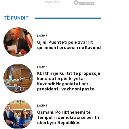
TË FUNDIT
LAJME
Gjini: Pushteti po e zvarrit
qëllimisht procesin në Kuvend
LAJME
KDI thirrje Kurtit të propozojë
kandidatin për kryetar
Kuvendi: Negociatat për
president i vazhdoni pastaj
LAJME
Osmani: Po rikthehemi te
tempulli i demokracisë për t’i
shërbyer Republikës