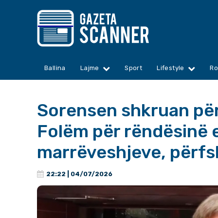
Ballina
Lajme
Sport
Lifestyle
Ro
Sorensen shkruan për
Folëm për rëndësinë e 
marrëveshjeve, përfsh
22:22 | 04/07/2026