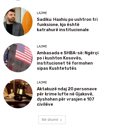
LAJME
Sadiku: Haxhiu po ushtron tri
funksione, kjo është
katrahurë institucionale
LAJME
Ambasada e SHBA-së: Ngërçi
po i kushton Kosovës,
institucionet të formohen
sipas Kushtetutës
LAJME
Aktakuzë ndaj 20 personave
për krime lufte në Gjakovë,
dyshohen për vrasjen e 107
civilëve
Më shumë