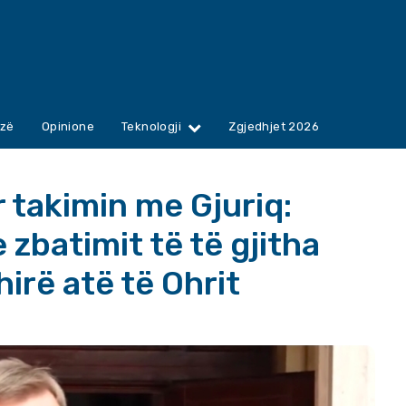
zë
Opinione
Teknologji
Zgjedhjet 2026
 takimin me Gjuriq:
zbatimit të të gjitha
irë atë të Ohrit