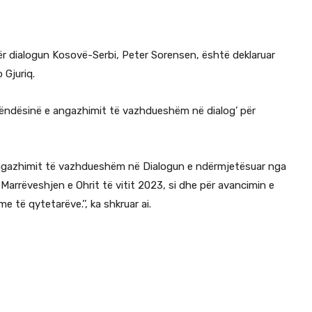
për dialogun Kosovë-Serbi, Peter Sorensen, është deklaruar
 Gjuriq.
’rëndësinë e angazhimit të vazhdueshëm në dialog’ për
angazhimit të vazhdueshëm në Dialogun e ndërmjetësuar nga
 Marrëveshjen e Ohrit të vitit 2023, si dhe për avancimin e
 të qytetarëve.’’, ka shkruar ai.