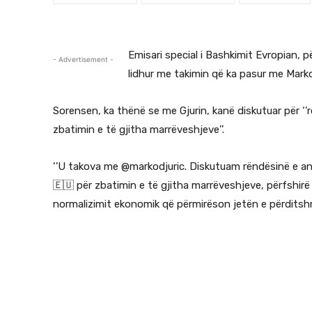
Emisari special i Bashkimit Evropian, 
- Advertisement -
lidhur me takimin që ka pasur me Marko
Sorensen, ka thënë se me Gjurin, kanë diskutuar për ‘
zbatimin e të gjitha marrëveshjeve’’.
‘’U takova me @markodjuric. Diskutuam rëndësinë e 
🇪🇺 për zbatimin e të gjitha marrëveshjeve, përfshirë
normalizimit ekonomik që përmirëson jetën e përditshme