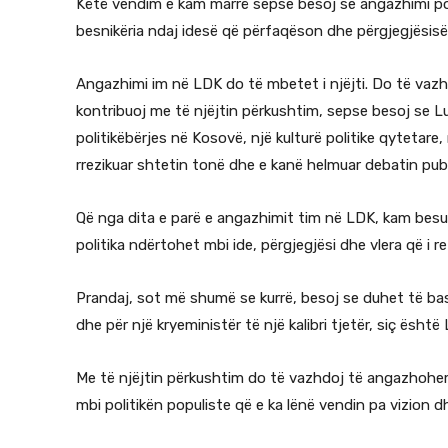
Këtë vendim e kam marrë sepse besoj se angazhimi pol
besnikëria ndaj idesë që përfaqëson dhe përgjegjësisë
Angazhimi im në LDK do të mbetet i njëjti. Do të vazh
kontribuoj me të njëjtin përkushtim, sepse besoj se L
politikëbërjes në Kosovë, një kulturë politike qytetare
rrezikuar shtetin tonë dhe e kanë helmuar debatin publ
Që nga dita e parë e angazhimit tim në LDK, kam besua
politika ndërtohet mbi ide, përgjegjësi dhe vlera që i
Prandaj, sot më shumë se kurrë, besoj se duhet të bas
dhe për një kryeministër të një kalibri tjetër, siç është
Me të njëjtin përkushtim do të vazhdoj të angazhohe
mbi politikën populiste që e ka lënë vendin pa vizion d