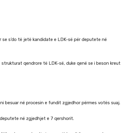
ar se s’do të jetë kandidate e LDK-së për deputete në
 strukturat qendrore të LDK-së, duke qenë se i beson kreut
ni besuar në procesin e fundit zgjedhor përmes votës suaj.
deputete në zgjedhjet e 7 qershorit.