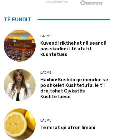
TË FUNDIT
LAJME
Kuvendi rikthehet në seancë
pas skadimit të afatit
kushtetues
LAJME
Haxhiu: Kushdo që mendon se
po shkelet Kushtetuta, le t’i
drejtohet Gjykatës
Kushtetuese
LAJME
Të mirat që ofron limoni