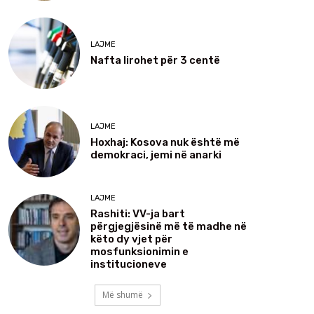
LAJME
Nafta lirohet për 3 centë
LAJME
Hoxhaj: Kosova nuk është më
demokraci, jemi në anarki
LAJME
Rashiti: VV-ja bart
përgjegjësinë më të madhe në
këto dy vjet për
mosfunksionimin e
institucioneve
Më shumë