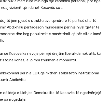
itik nuk e merr kuptimin nga një kandidim personal, por nga
 ndaj vizionit që i duhet Kosovës sot.
doj të jem pjesë e strukturave qendrore të partisë dhe të
umir Abdixhiku përfaqëson mundësinë për një nivel tjetër të
, moderne dhe larg populizmit e mashtrimit që për vite e kanë
ik.
r se Kosova ka nevojë për një drejtim liberal-demokratik, ku
 rezistojnë kohës, e jo mbi zhurmën e momentit.
hkëkohemi për një LDK që rikthen stabilitetin institucional
 Lumir Abdixhiku.
m që ideja e Lidhjes Demokratike të Kosovës të ngadhënjejë
he pa rrugëdalje.