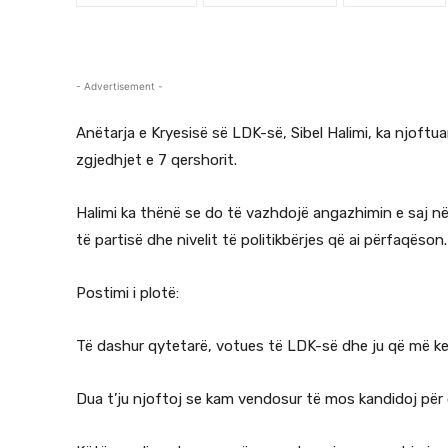
- Advertisement -
Anëtarja e Kryesisë së LDK-së, Sibel Halimi, ka njoftu
zgjedhjet e 7 qershorit.
Halimi ka thënë se do të vazhdojë angazhimin e saj në
të partisë dhe nivelit të politikbërjes që ai përfaqëson.
Postimi i plotë:
Të dashur qytetarë, votues të LDK-së dhe ju që më ke
Dua t’ju njoftoj se kam vendosur të mos kandidoj për 