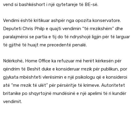
vend si bashkëshort i një qytetareje të BE-së.
Vendimi është kritikuar ashpër nga opozita konservatore.
Deputeti Chris Philp e quajti vendimin “të rrezikshëm” dhe
paralajmëroi se partia e tij do të ndryshojë ligjin për të larguar
të gjithë të huajt me precedentë penalë.
Ndërkohë, Home Office ka refuzuar më herët kërkesën për
qëndrim të Beshit duke e konsideruar rrezik për publikun, por
gjykata mbështeti vlerësimin e një psikologu që e konsideroi
atë “me rrezik të ulët” për përsëritje të krimeve. Autoritetet
britanike po shqyrtojnë mundësinë e një apelimi të ri kundër
vendimit.