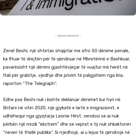
- Advertisement -
Zenel Beshi, një shtetas shqiptar me afro 50 dënime penale,
ka fituar të drejtën për të qëndruar në Mbretërinë e Bashkuar,
pavarësisht një dënimi gjashtëvjeçar të vuajtur më herët në
Itali për grabitje, vjedhje dhe privim të paligjshëm nga liria,
raporton “The Telegraph”.
Edhe pse Beshi nuk i kishte deklaruar dënimet kur hyri në
Britani në vitin 2020, një gjykatë e lartë e imigracionit, e
udhëhequr nga gjyqtarja Leonie Hirst, vendosi se ai nuk
përbën një rrezik “ekstrem” dhe se veprat e tij nuk shkaktonin
“neveri të thellë publike”. Si rrjedhojë, ai u lejua të qëndrojë në