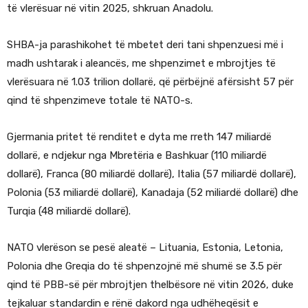
të vlerësuar në vitin 2025, shkruan Anadolu.
SHBA-ja parashikohet të mbetet deri tani shpenzuesi më i
madh ushtarak i aleancës, me shpenzimet e mbrojtjes të
vlerësuara në 1.03 trilion dollarë, që përbëjnë afërsisht 57 për
qind të shpenzimeve totale të NATO-s.
Gjermania pritet të renditet e dyta me rreth 147 miliardë
dollarë, e ndjekur nga Mbretëria e Bashkuar (110 miliardë
dollarë), Franca (80 miliardë dollarë), Italia (57 miliardë dollarë),
Polonia (53 miliardë dollarë), Kanadaja (52 miliardë dollarë) dhe
Turqia (48 miliardë dollarë).
NATO vlerëson se pesë aleatë – Lituania, Estonia, Letonia,
Polonia dhe Greqia do të shpenzojnë më shumë se 3.5 për
qind të PBB-së për mbrojtjen thelbësore në vitin 2026, duke
tejkaluar standardin e rënë dakord nga udhëheqësit e