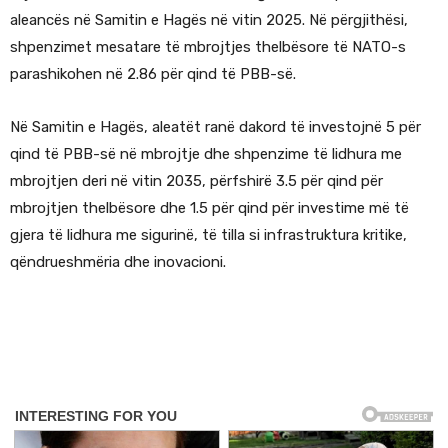
aleancës në Samitin e Hagës në vitin 2025. Në përgjithësi,
shpenzimet mesatare të mbrojtjes thelbësore të NATO-s
parashikohen në 2.86 për qind të PBB-së.
Në Samitin e Hagës, aleatët ranë dakord të investojnë 5 për
qind të PBB-së në mbrojtje dhe shpenzime të lidhura me
mbrojtjen deri në vitin 2035, përfshirë 3.5 për qind për
mbrojtjen thelbësore dhe 1.5 për qind për investime më të
gjera të lidhura me sigurinë, të tilla si infrastruktura kritike,
qëndrueshmëria dhe inovacioni.