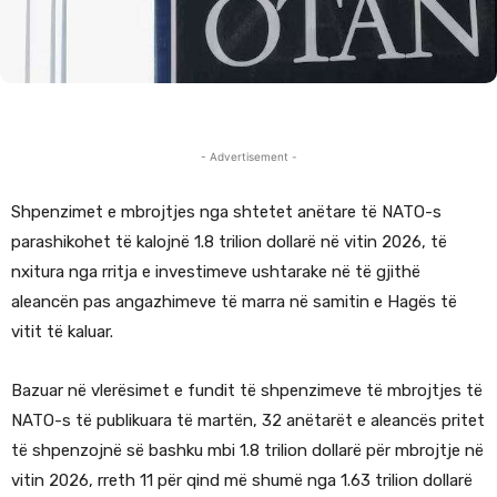
- Advertisement -
Shpenzimet e mbrojtjes nga shtetet anëtare të NATO-s
parashikohet të kalojnë 1.8 trilion dollarë në vitin 2026, të
nxitura nga rritja e investimeve ushtarake në të gjithë
aleancën pas angazhimeve të marra në samitin e Hagës të
vitit të kaluar.
Bazuar në vlerësimet e fundit të shpenzimeve të mbrojtjes të
NATO-s të publikuara të martën, 32 anëtarët e aleancës pritet
të shpenzojnë së bashku mbi 1.8 trilion dollarë për mbrojtje në
vitin 2026, rreth 11 për qind më shumë nga 1.63 trilion dollarë