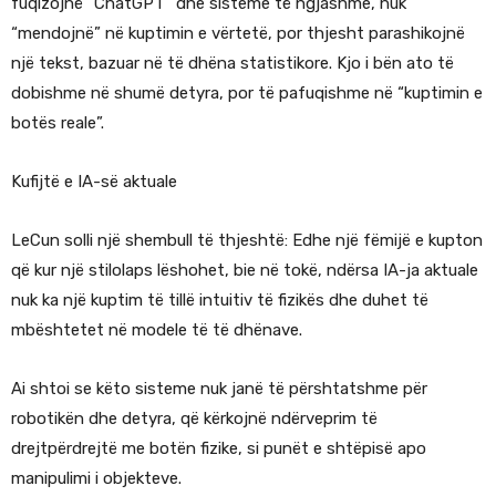
fuqizojnë “ChatGPT” dhe sisteme të ngjashme, nuk
“mendojnë” në kuptimin e vërtetë, por thjesht parashikojnë
një tekst, bazuar në të dhëna statistikore. Kjo i bën ato të
dobishme në shumë detyra, por të pafuqishme në “kuptimin e
botës reale”.
Kufijtë e IA-së aktuale
LeCun solli një shembull të thjeshtë: Edhe një fëmijë e kupton
që kur një stilolaps lëshohet, bie në tokë, ndërsa IA-ja aktuale
nuk ka një kuptim të tillë intuitiv të fizikës dhe duhet të
mbështetet në modele të të dhënave.
Ai shtoi se këto sisteme nuk janë të përshtatshme për
robotikën dhe detyra, që kërkojnë ndërveprim të
drejtpërdrejtë me botën fizike, si punët e shtëpisë apo
manipulimi i objekteve.