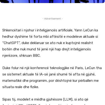
- Advertisement -
Shkencëtari i njohur i inteligjencës artificiale, Yann LeCun ka
hedhur dyshime të forta mbi aftësitë e modeleve aktuale si
“ChatGPT”, duke deklaruar se ato nuk e kuptojnë realisht
botën dhe nuk mund të jenë një hap drejt inteligjencës
njerëzore, shkruan BBC.
Duke folur në një konferencë teknologjike në Paris, LeCun tha
se sistemet aktuale të IA-së janë shumë të afta në gjuhë,
matematikë dhe programim, por dështojnë kur përballen me
situata reale dhe fizike.
Sipas tij, modelet e mëdha gjuhësore (LLM), si ato që