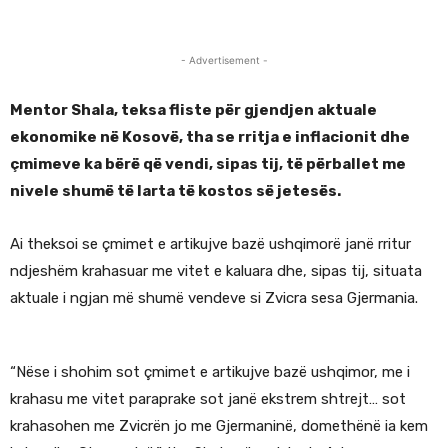
- Advertisement -
Mentor Shala
, teksa fliste për gjendjen aktuale
ekonomike në Kosovë, tha se rritja e inflacionit dhe
çmimeve ka bërë që vendi, sipas tij, të përballet me
nivele shumë të larta të kostos së jetesës.
Ai theksoi se çmimet e artikujve bazë ushqimorë janë rritur
ndjeshëm krahasuar me vitet e kaluara dhe, sipas tij, situata
aktuale i ngjan më shumë vendeve si Zvicra sesa Gjermania.
“Nëse i shohim sot çmimet e artikujve bazë ushqimor, me i
krahasu me vitet paraprake sot janë ekstrem shtrejt… sot
krahasohen me Zvicrën jo me Gjermaninë, domethënë ia kem