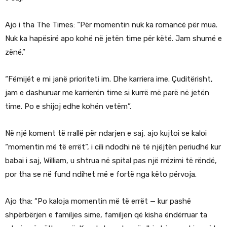
Ajo i tha The Times: “Për momentin nuk ka romancë për mua.
Nuk ka hapësirë apo kohë në jetën time për këtë. Jam shumë e
zënë.”
“Fëmijët e mi janë prioriteti im. Dhe karriera ime. Çuditërisht,
jam e dashuruar me karrierën time si kurrë më parë në jetën
time. Po e shijoj edhe kohën vetëm”.
Në një koment të rrallë për ndarjen e saj, ajo kujtoi se kaloi
“momentin më të errët”, i cili ndodhi në të njëjtën periudhë kur
babai i saj, William, u shtrua në spital pas një rrëzimi të rëndë,
por tha se në fund ndihet më e fortë nga këto përvoja.
Ajo tha: “Po kaloja momentin më të errët — kur pashë
shpërbërjen e familjes sime, familjen që kisha ëndërruar ta