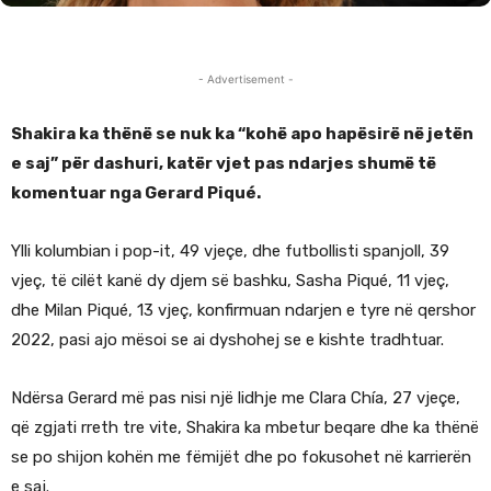
- Advertisement -
Shakira ka thënë se nuk ka “kohë apo hapësirë në jetën
e saj” për dashuri, katër vjet pas ndarjes shumë të
komentuar nga Gerard Piqué.
Ylli kolumbian i pop-it, 49 vjeçe, dhe futbollisti spanjoll, 39
vjeç, të cilët kanë dy djem së bashku, Sasha Piqué, 11 vjeç,
dhe Milan Piqué, 13 vjeç, konfirmuan ndarjen e tyre në qershor
2022, pasi ajo mësoi se ai dyshohej se e kishte tradhtuar.
Ndërsa Gerard më pas nisi një lidhje me Clara Chía, 27 vjeçe,
që zgjati rreth tre vite, Shakira ka mbetur beqare dhe ka thënë
se po shijon kohën me fëmijët dhe po fokusohet në karrierën
e saj.