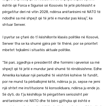
është që Forca e Sigurisë së Kosovës të jetë plotësisht e
përgatitur deri në vitin 2028, ndërsa anëtarësimi në NATO të
ndodhë sa më shpejt që të jetë e mundur pas kësaj”, ka
shtuar Serwer.
I pyetur se çfarë do t’i këshillonte klasës politike në Kosovë,
Serwer tha se ka shumë gjëra për të thënë, por se prioritet
mbetet tejkalimi i situatës aktuale politike.
“Së pari, zgjedhja e presidentit dhe formimi i qeverisë sa më
shpejt që të jetë e mundur janë shumë të rëndësishme. Edhe
Amerika ka kaluar një periudhë të vështirë kohëve të fundit,
por ne mund ta përballojmë këtë, ndërsa ju jo, sepse ne jemi
një shtet me institucione të konsoliduara, ndërsa ju ende jo.
Së dyti, do t’ju këshilloja të përgatiteni seriozisht për
anëtarësimin në NATO dhe të bëni gjithçka që është e