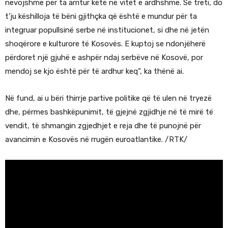
nevojshme për ta arritur këtë në vitet e ardhshme. Së treti, do
t’ju këshilloja të bëni gjithçka që është e mundur për ta
integruar popullsinë serbe në institucionet, si dhe në jetën
shoqërore e kulturore të Kosovës. E kuptoj se ndonjëherë
përdoret një gjuhë e ashpër ndaj serbëve në Kosovë, por
mendoj se kjo është për të ardhur keq”, ka thënë ai.
Në fund, ai u bëri thirrje partive politike që të ulen në tryezë
dhe, përmes bashkëpunimit, të gjejnë zgjidhje në të mirë të
vendit, të shmangin zgjedhjet e reja dhe të punojnë për
avancimin e Kosovës në rrugën euroatlantike. /RTK/