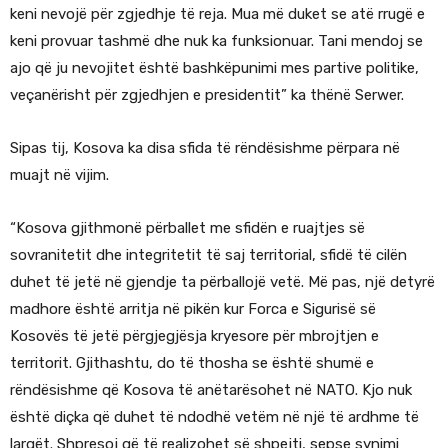
keni nevojë për zgjedhje të reja. Mua më duket se atë rrugë e
keni provuar tashmë dhe nuk ka funksionuar. Tani mendoj se
ajo që ju nevojitet është bashkëpunimi mes partive politike,
veçanërisht për zgjedhjen e presidentit” ka thënë Serwer.
Sipas tij, Kosova ka disa sfida të rëndësishme përpara në
muajt në vijim.
“Kosova gjithmonë përballet me sfidën e ruajtjes së
sovranitetit dhe integritetit të saj territorial, sfidë të cilën
duhet të jetë në gjendje ta përballojë vetë. Më pas, një detyrë
madhore është arritja në pikën kur Forca e Sigurisë së
Kosovës të jetë përgjegjësja kryesore për mbrojtjen e
territorit. Gjithashtu, do të thosha se është shumë e
rëndësishme që Kosova të anëtarësohet në NATO. Kjo nuk
është diçka që duhet të ndodhë vetëm në një të ardhme të
largët. Shpresoj që të realizohet së shpejti, sepse synimi