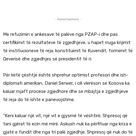
- Advertisement -
Me refuzimin e ankesave të palëve nga PZAP-i dhe pas
certifikimit të rezultateve të zgjedhjeve, u hapet rruga krijimit
të institucioneve të reja: konstituimit të Kuvendit, formimit të
Qeverisë dhe zgjedhjes së presidentit të ri.
Për këtë çështje është shprehur optimist profesori dhe ish-
diplomati amerikan, Daniel Serwer, i cili vlerëson se Kosova ka
kaluar mjaft procese zgjedhore dhe se mbajtja e zgjedhjeve
të reja do të ishte e panevojshme.
“Keni kaluar një vit, një vit e gjysmë të vështirë. Shpresoj që
tani gjërat të ecin më mirë. Askush nuk ka përfituar nga kriza e
gjatë e fundit dhe nga tri palë zgjedhje. Shpresoj që nuk do të