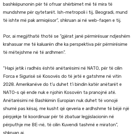
bashkëpunonin për të ofruar shërbimet më të mira të
mundshme për qytetarët. Ish-metropoli i tij, Beogradi, mund
të ishte më pak armiqësor”, shkruan ai në web-faqen e tij.
Por, ai megjithatë thotë se “gjërat janë përmirësuar ndjeshëm
krahasuar me të kaluarën dhe ka perspektiva për përmirësime
të mëtejshme në të ardhmen”.
“Hapi jetik i radhës është anëtarësimi në NATO, për të cilin
Forca e Sigurisë së Kosovës do të jetë e gatshme në vitin
2028. Amerikanëve do t’u duhet t’i bindin katër anëtarët e
NATO-s që ende nuk e njohin Kosovën ta pranojnë atë.
Anëtarësimi në Bashkimin Europian nuk duhet të vonojë
shumë pas kësaj, me kusht që qeveria e ardhshme të bëjë një
përpjekje të koordinuar për të zbatuar legjislacionin në
përputhje me BE-në, të cilin Kuvendi tashmë e miraton”,
shkruan ai.