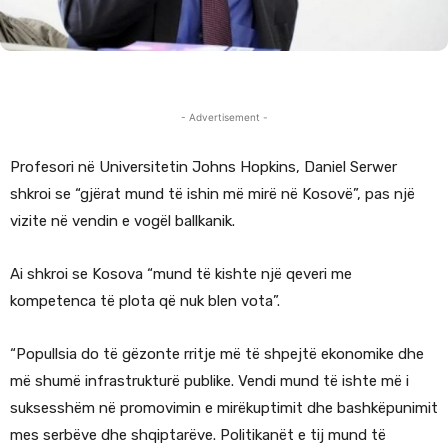
- Advertisement -
Profesori në Universitetin Johns Hopkins, Daniel Serwer
shkroi se “gjërat mund të ishin më mirë në Kosovë”, pas një
vizite në vendin e vogël ballkanik.
Ai shkroi se Kosova “mund të kishte një qeveri me
kompetenca të plota që nuk blen vota”.
“Popullsia do të gëzonte rritje më të shpejtë ekonomike dhe
më shumë infrastrukturë publike. Vendi mund të ishte më i
suksesshëm në promovimin e mirëkuptimit dhe bashkëpunimit
mes serbëve dhe shqiptarëve. Politikanët e tij mund të