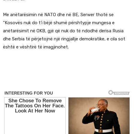
Me anëtarësimin në NATO dhe në BE, Serwer thotë se
“Kosovës nuk do t’i bëjë shumë përshtypje mungesa e
anëtarësimit në OKB, gjë që nuk do të ndodhë derisa Rusia
dhe Serbia të përjetojnë një ringjallje demokratike, e cila sot
është e vështirë të imagjinohet.