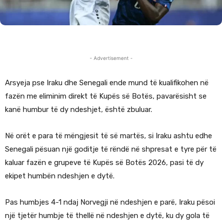
- Advertisement -
Arsyeja pse Iraku dhe Senegali ende mund të kualifikohen në
fazën me eliminim direkt të Kupës së Botës, pavarësisht se
kanë humbur të dy ndeshjet, është zbuluar.
Në orët e para të mëngjesit të së martës, si Iraku ashtu edhe
Senegali pësuan një goditje të rëndë në shpresat e tyre për të
kaluar fazën e grupeve të Kupës së Botës 2026, pasi të dy
ekipet humbën ndeshjen e dytë.
Pas humbjes 4-1 ndaj Norvegji në ndeshjen e parë, Iraku pësoi
një tjetër humbje të thellë në ndeshjen e dytë, ku dy gola të