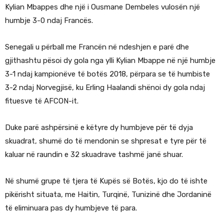
Kylian Mbappes dhe një i Ousmane Dembeles vulosën një
humbje 3-0 ndaj Francës.
Senegali u përball me Francën në ndeshjen e parë dhe
gjithashtu pësoi dy gola nga ylli Kylian Mbappe në një humbje
3-1 ndaj kampionëve të botës 2018, përpara se të humbiste
3-2 ndaj Norvegjisë, ku Erling Haalandi shënoi dy gola ndaj
fituesve të AFCON-it.
Duke parë ashpërsinë e këtyre dy humbjeve për të dyja
skuadrat, shumë do të mendonin se shpresat e tyre për të
kaluar në raundin e 32 skuadrave tashmë janë shuar.
Në shumë grupe të tjera të Kupës së Botës, kjo do të ishte
pikërisht situata, me Haitin, Turqinë, Tunizinë dhe Jordaninë
të eliminuara pas dy humbjeve të para.