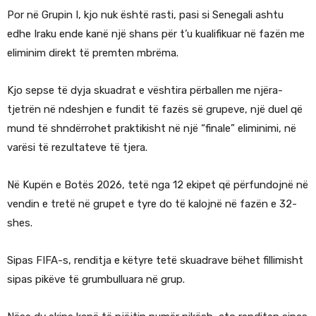
Por në Grupin I, kjo nuk është rasti, pasi si Senegali ashtu
edhe Iraku ende kanë një shans për t’u kualifikuar në fazën me
eliminim direkt të premten mbrëma.
Kjo sepse të dyja skuadrat e vështira përballen me njëra-
tjetrën në ndeshjen e fundit të fazës së grupeve, një duel që
mund të shndërrohet praktikisht në një “finale” eliminimi, në
varësi të rezultateve të tjera.
Në Kupën e Botës 2026, tetë nga 12 ekipet që përfundojnë në
vendin e tretë në grupet e tyre do të kalojnë në fazën e 32-
shes.
Sipas FIFA-s, renditja e këtyre tetë skuadrave bëhet fillimisht
sipas pikëve të grumbulluara në grup.