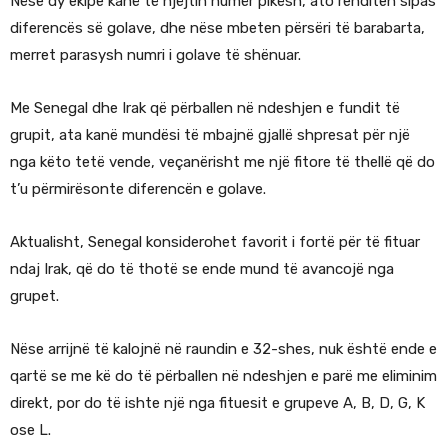
Nëse dy ekipe kanë të njëjtin numër pikësh, ato renditen sipas
diferencës së golave, dhe nëse mbeten përsëri të barabarta,
merret parasysh numri i golave të shënuar.
Me Senegal dhe Irak që përballen në ndeshjen e fundit të
grupit, ata kanë mundësi të mbajnë gjallë shpresat për një
nga këto tetë vende, veçanërisht me një fitore të thellë që do
t’u përmirësonte diferencën e golave.
Aktualisht, Senegal konsiderohet favorit i fortë për të fituar
ndaj Irak, që do të thotë se ende mund të avancojë nga
grupet.
Nëse arrijnë të kalojnë në raundin e 32-shes, nuk është ende e
qartë se me kë do të përballen në ndeshjen e parë me eliminim
direkt, por do të ishte një nga fituesit e grupeve A, B, D, G, K
ose L.