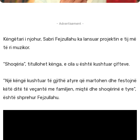
- Advertisement -
Këngëtari i njohur, Sabri Fejzullahu ka lansuar projektin e tij më
të ri muzikor.
“Shoqëria”, titullohet kënga, e cila u është kushtuar çifteve.
“Një këngë kushtuar të gjithë atyre që martohen dhe festojnë
këtë ditë të veçantë me familjen, miqtë dhe shoqërinë e tyre”,
është shprehur Fejzullahu.