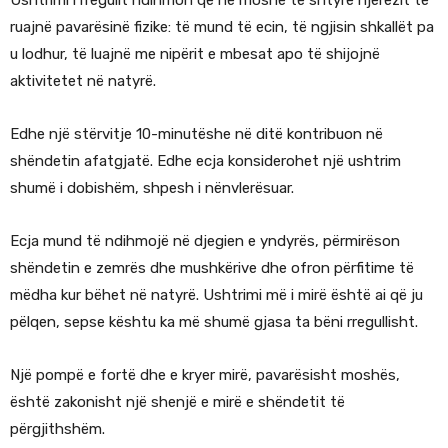
ruajnë pavarësinë fizike: të mund të ecin, të ngjisin shkallët pa
u lodhur, të luajnë me nipërit e mbesat apo të shijojnë
aktivitetet në natyrë.
Edhe një stërvitje 10-minutëshe në ditë kontribuon në
shëndetin afatgjatë. Edhe ecja konsiderohet një ushtrim
shumë i dobishëm, shpesh i nënvlerësuar.
Ecja mund të ndihmojë në djegien e yndyrës, përmirëson
shëndetin e zemrës dhe mushkërive dhe ofron përfitime të
mëdha kur bëhet në natyrë. Ushtrimi më i mirë është ai që ju
pëlqen, sepse kështu ka më shumë gjasa ta bëni rregullisht.
Një pompë e fortë dhe e kryer mirë, pavarësisht moshës,
është zakonisht një shenjë e mirë e shëndetit të
përgjithshëm.