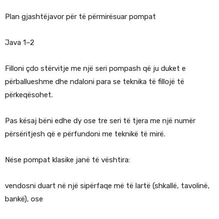
Plan gjashtëjavor për të përmirësuar pompat
Java 1–2
Filloni çdo stërvitje me një seri pompash që ju duket e
përballueshme dhe ndaloni para se teknika të fillojë të
përkeqësohet.
Pas kësaj bëni edhe dy ose tre seri të tjera me një numër
përsëritjesh që e përfundoni me teknikë të mirë.
Nëse pompat klasike janë të vështira:
vendosni duart në një sipërfaqe më të lartë (shkallë, tavolinë,
bankë), ose