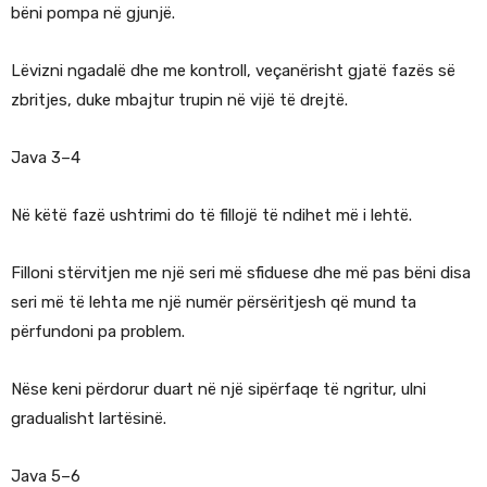
bëni pompa në gjunjë.
Lëvizni ngadalë dhe me kontroll, veçanërisht gjatë fazës së
zbritjes, duke mbajtur trupin në vijë të drejtë.
Java 3–4
Në këtë fazë ushtrimi do të fillojë të ndihet më i lehtë.
Filloni stërvitjen me një seri më sfiduese dhe më pas bëni disa
seri më të lehta me një numër përsëritjesh që mund ta
përfundoni pa problem.
Nëse keni përdorur duart në një sipërfaqe të ngritur, ulni
gradualisht lartësinë.
Java 5–6