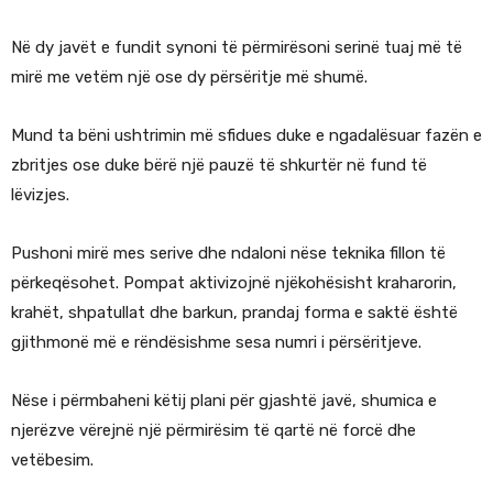
Në dy javët e fundit synoni të përmirësoni serinë tuaj më të
mirë me vetëm një ose dy përsëritje më shumë.
Mund ta bëni ushtrimin më sfidues duke e ngadalësuar fazën e
zbritjes ose duke bërë një pauzë të shkurtër në fund të
lëvizjes.
Pushoni mirë mes serive dhe ndaloni nëse teknika fillon të
përkeqësohet. Pompat aktivizojnë njëkohësisht kraharorin,
krahët, shpatullat dhe barkun, prandaj forma e saktë është
gjithmonë më e rëndësishme sesa numri i përsëritjeve.
Nëse i përmbaheni këtij plani për gjashtë javë, shumica e
njerëzve vërejnë një përmirësim të qartë në forcë dhe
vetëbesim.