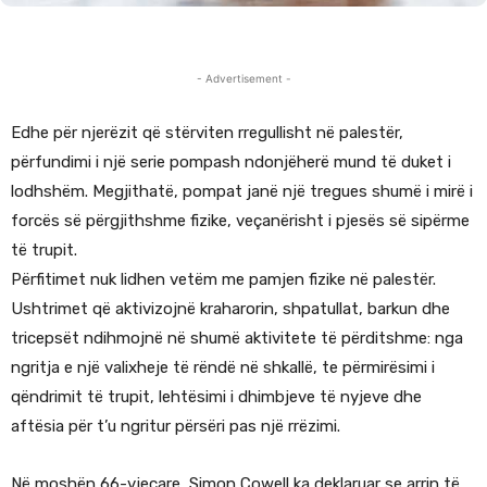
- Advertisement -
Edhe për njerëzit që stërviten rregullisht në palestër,
përfundimi i një serie pompash ndonjëherë mund të duket i
lodhshëm. Megjithatë, pompat janë një tregues shumë i mirë i
forcës së përgjithshme fizike, veçanërisht i pjesës së sipërme
të trupit.
Përfitimet nuk lidhen vetëm me pamjen fizike në palestër.
Ushtrimet që aktivizojnë kraharorin, shpatullat, barkun dhe
tricepsët ndihmojnë në shumë aktivitete të përditshme: nga
ngritja e një valixheje të rëndë në shkallë, te përmirësimi i
qëndrimit të trupit, lehtësimi i dhimbjeve të nyjeve dhe
aftësia për t’u ngritur përsëri pas një rrëzimi.
Në moshën 66-vjeçare, Simon Cowell ka deklaruar se arrin të