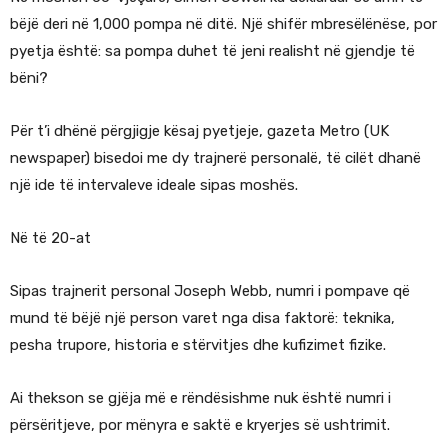
bëjë deri në 1,000 pompa në ditë. Një shifër mbresëlënëse, por
pyetja është: sa pompa duhet të jeni realisht në gjendje të
bëni?
Për t’i dhënë përgjigje kësaj pyetjeje, gazeta Metro (UK
newspaper) bisedoi me dy trajnerë personalë, të cilët dhanë
një ide të intervaleve ideale sipas moshës.
Në të 20-at
Sipas trajnerit personal Joseph Webb, numri i pompave që
mund të bëjë një person varet nga disa faktorë: teknika,
pesha trupore, historia e stërvitjes dhe kufizimet fizike.
Ai thekson se gjëja më e rëndësishme nuk është numri i
përsëritjeve, por mënyra e saktë e kryerjes së ushtrimit.