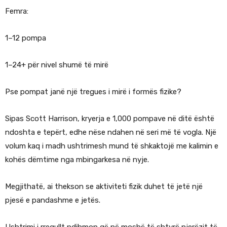
Femra:
1–12 pompa
1–24+ për nivel shumë të mirë
Pse pompat janë një tregues i mirë i formës fizike?
Sipas Scott Harrison, kryerja e 1,000 pompave në ditë është
ndoshta e tepërt, edhe nëse ndahen në seri më të vogla. Një
volum kaq i madh ushtrimesh mund të shkaktojë me kalimin e
kohës dëmtime nga mbingarkesa në nyje.
Megjithatë, ai thekson se aktiviteti fizik duhet të jetë një
pjesë e pandashme e jetës.
Ushtrimi i rregullt ndihmon që në moshë të shtyrë njerëzit të