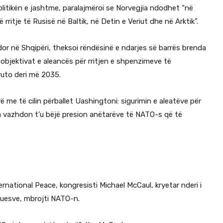
itikën e jashtme, paralajmëroi se Norvegjia ndodhet “në
rritje të Rusisë në Baltik, në Detin e Veriut dhe në Arktik”.
or në Shqipëri, theksoi rëndësinë e ndarjes së barrës brenda
bjektivat e aleancës për rritjen e shpenzimeve të
ruto deri më 2035.
me të cilin përballet Uashingtoni: sigurimin e aleatëve për
sa vazhdon t’u bëjë presion anëtarëve të NATO-s që të
i
ational Peace, kongresisti Michael McCaul, kryetar nderi i
uesve, mbrojti NATO-n.