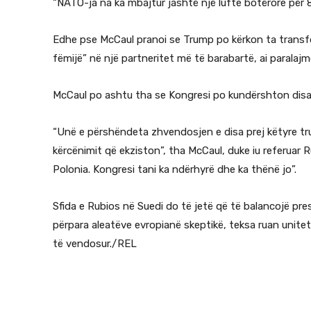
“NATO-ja na ka mbajtur jashtë një lufte botërore për 80
Edhe pse McCaul pranoi se Trump po kërkon ta transf
fëmijë” në një partneritet më të barabartë, ai paralajm
McCaul po ashtu tha se Kongresi po kundërshton disa 
“Unë e përshëndeta zhvendosjen e disa prej këtyre tru
kërcënimit që ekziston”, tha McCaul, duke iu referuar
Polonia. Kongresi tani ka ndërhyrë dhe ka thënë jo”.
Sfida e Rubios në Suedi do të jetë që të balancojë pre
përpara aleatëve evropianë skeptikë, teksa ruan unitet
të vendosur./REL