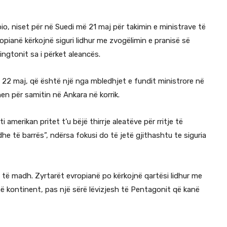
io, niset për në Suedi më 21 maj për takimin e ministrave të
ianë kërkojnë siguri lidhur me zvogëlimin e pranisë së
ngtonit sa i përket aleancës.
 22 maj, që është një nga mbledhjet e fundit ministrore në
en për samitin në Ankara në korrik.
amerikan pritet t’u bëjë thirrje aleatëve për rritje të
 të barrës”, ndërsa fokusi do të jetë gjithashtu te siguria
 të madh. Zyrtarët evropianë po kërkojnë qartësi lidhur me
në kontinent, pas një sërë lëvizjesh të Pentagonit që kanë