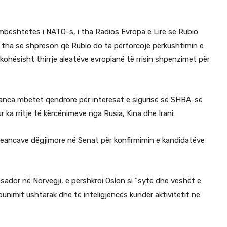
bështetës i NATO-s, i tha Radios Evropa e Lirë se Rubio
on tha se shpreson që Rubio do ta përforcojë përkushtimin e
kohësisht thirrje aleatëve evropianë të rrisin shpenzimet për
anca mbetet qendrore për interesat e sigurisë së SHBA-së
 ka rritje të kërcënimeve nga Rusia, Kina dhe Irani.
eancave dëgjimore në Senat për konfirmimin e kandidatëve
sador në Norvegji, e përshkroi Oslon si “sytë dhe veshët e
unimit ushtarak dhe të inteligjencës kundër aktivitetit në