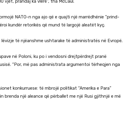
 vjet, prandaj ka vlerë”, tha McCaul.
ormojë NATO-n nga ajo që e quajti një marrëdhënie “prind-
ëroi kundër retorikës që mund të largojë aleatët kyç.
lëvizje të njëanshme ushtarake të administratës në Evropë.
pave në Poloni, ku po i vendosni drejtpërdrejt pranë
 Rusisë. “Por, më pas administrata argumentoi tërheqjen nga
sionet konkurruese: të mbrojë politikat “Amerika e Para”
in brenda një aleance që përballet me një Rusi gjithnjë e më