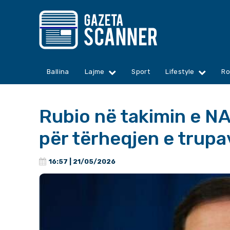
Ballina
Lajme
Sport
Lifestyle
Ro
Rubio në takimin e 
për tërheqjen e trup
16:57 | 21/05/2026