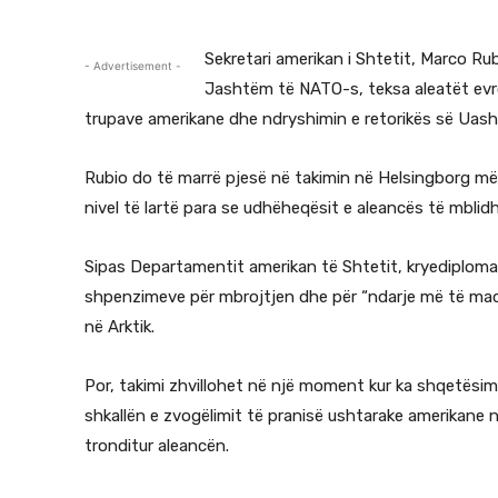
Sekretari amerikan i Shtetit, Marco Rub
- Advertisement -
Jashtëm të NATO-s, teksa aleatët evrop
trupave amerikane dhe ndryshimin e retorikës së Uashi
Rubio do të marrë pjesë në takimin në Helsingborg më
nivel të lartë para se udhëheqësit e aleancës të mblidh
Sipas Departamentit amerikan të Shtetit, kryediplomati 
shpenzimeve për mbrojtjen dhe për “ndarje më të madhe
në Arktik.
Por, takimi zhvillohet në një moment kur ka shqetësim
shkallën e zvogëlimit të pranisë ushtarake amerikane 
tronditur aleancën.