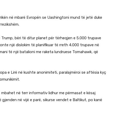
 frikën në mbarë Evropën se Uashingtoni mund të jetë duke
rrezikshëm.
d Trump, bëri të ditur planet për tërheqjen e 5.000 trupave
nte një dislokim të planifikuar të rreth 4.000 trupave në
rmani të një batalioni me raketa lundruese Tomahawk, që
ropa e Lirë në kushte anonimiteti, paralajmëroi se aftësia kyç
omunikimit.
o mbahet në terr informativ lidhur me përmasat e kësaj
 gjenden në vijë e parë, sikurse vendet e Baltikut, po kanë