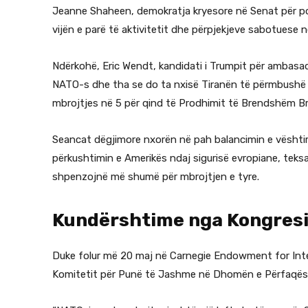
Jeanne Shaheen, demokratja kryesore në Senat për pol
vijën e parë të aktivitetit dhe përpjekjeve sabotuese në 
Ndërkohë, Eric Wendt, kandidati i Trumpit për ambasad
NATO-s dhe tha se do ta nxisë Tiranën të përmbushë o
mbrojtjes në 5 për qind të Prodhimit të Brendshëm B
Seancat dëgjimore nxorën në pah balancimin e vështirë 
përkushtimin e Amerikës ndaj sigurisë evropiane, tek
shpenzojnë më shumë për mbrojtjen e tyre.
Kundërshtime nga Kongres
Duke folur më 20 maj në Carnegie Endowment for Intern
Komitetit për Punë të Jashme në Dhomën e Përfaqës