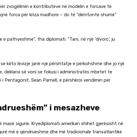
për zvogëlimin e kontributeve në modelin e forcave të
hojnë forca për kriza madhore – do të “dëmtonte shumë”
 e pathyeshme”, tha diplomati. “Tani, në një ‘divorc’, ju
e këto lëvizje janë një përshtatje e përkohshme dhe jo një
, deklaroi së voni se fokusi i administratës mbetet te
 i Pentagonit, Sean Parnell, e përshkroi vendimin për
ëndrueshëm” i mesazheve
ë masë sigurie. Kryediplomati amerikan shihet gjerësisht në
igurë më e qëndrueshme dhe më tradicionale transatlantike