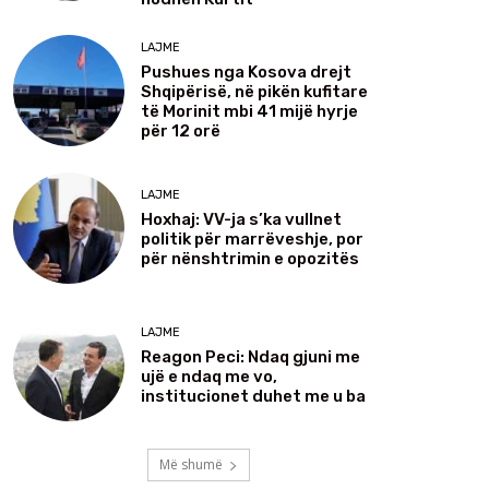
LAJME
Pushues nga Kosova drejt
Shqipërisë, në pikën kufitare
të Morinit mbi 41 mijë hyrje
për 12 orë
LAJME
Hoxhaj: VV-ja s’ka vullnet
politik për marrëveshje, por
për nënshtrimin e opozitës
LAJME
Reagon Peci: Ndaq gjuni me
ujë e ndaq me vo,
institucionet duhet me u ba
Më shumë