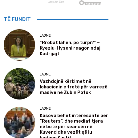
TË FUNDIT
LAJME
“Rrobat lahen, po turpi?” –
Kyeziu-Hyseni reagon ndaj
Kadrijajt
LAJME
Vazhdojnë kërkimet në
lokacionin e tretë për varrezë
masive në Zubin Potok
LAJME
Kosova bëhet interesante për
“Reuters”, dhe mediat tjera
në botë për seancën në
Kuvend dhe vezët që iu
hodhën Kurtit