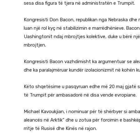
sesa disa figura të tjera në administratën e Trumpit.
Kongresisti Don Bacon, republikan nga Nebraska dhe m
luan një rol kyç në stabilizimin e marrëdhënieve. Bac
Uashingtonit ndaj mbrojtjes kolektive, duke u bërë një
mbrojtjen.
Kongresisti Bacon vazhdimisht ka argumentuar se ale
dhe ka paralajmëruar kundër izolacionizmit në kohën kur
Këto shqetësime u pasqyruan edhe më 20 maj gjatë s
të Trumpit për ambasadorë në disa vende evropiane.
Michael Kavoukjian, i nominuar për të shërbyer si amba
aleancës në Arktik” dhe u zotua për forcimin e bashkëp
rritje të Rusisë dhe Kinës në rajon.