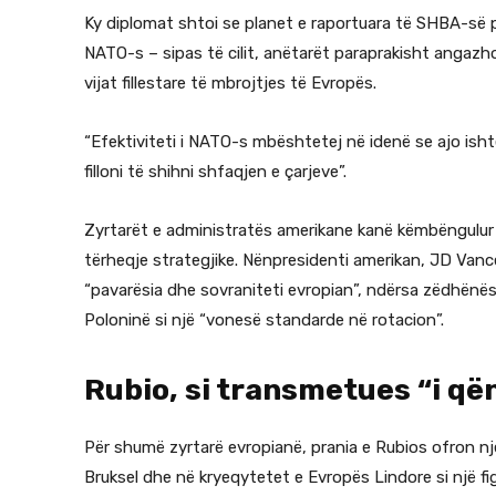
Ky diplomat shtoi se planet e raportuara të SHBA-së 
NATO-s – sipas të cilit, anëtarët paraprakisht angaz
vijat fillestare të mbrojtjes të Evropës.
“Efektiviteti i NATO-s mbështetej në idenë se ajo ishte
filloni të shihni shfaqjen e çarjeve”.
Zyrtarët e administratës amerikane kanë këmbëngulur s
tërheqje strategjike. Nënpresidenti amerikan, JD Vance
“pavarësia dhe sovraniteti evropian”, ndërsa zëdhënësi
Poloninë si një “vonesë standarde në rotacion”.
Rubio, si transmetues “i q
Për shumë zyrtarë evropianë, prania e Rubios ofron nj
Bruksel dhe në kryeqytetet e Evropës Lindore si një f