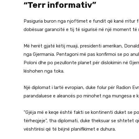
“Terr informativ”
Pasiguria buron nga njoftimet e fundit që kanë rritur
dobësuar garancitë e tij të sigurisë në një moment të 
Më herët gjatë këtij muaji, presidenti amerikan, Donal
nga Gjermania. Pentagoni më pas konfirmoi se po anulo
Poloni dhe po pezullonte planet për dislokimin në Gje
lëshohen nga toka.
Një diplomat i lartë evropian, duke folur për Radion Ev
parandaluese e aleancës po minohet nga mungesa e k
“Gjëja më e keqe është fakti se kontinenti duket se p
tërheqjeje”, tha diplomati, duke theksuar se shtetet që
vështirësi që të bëjnë planifikimet e duhura.