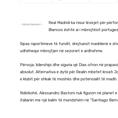
Real Madridi ka nisur lëvizjet për përf
- Advertisement -
Blancos është ai i mbrojtësit portugez
Sipas raportimeve të fundit, drejtuesit madrilenë e shoh
udhëhequr mbrojtjen në sezonet e ardhshme.
Përvoja, lidershipi dhe siguria që Dias ofron në prapavi
absolut. Alternativa e dytë për Realin mbetet kroati Jo
e klubit për shkak të moshës dhe potencialit të madh.
Ndërkohë, Alessandro Bastoni nuk figuron në planet e 
italianin me një kalim të mundshëm në “Santiago Bern