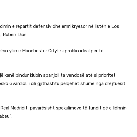
orcimin e repartit defensiv dhe emri kryesor në listën e Los
, Ruben Dias.
in yllin e Manchester Cityt si profilin ideal për të
jë kanë bindur klubin spanjoll ta vendosë atë si prioritet
sko Gvardiol, i cili gjithashtu pëlqehet shumë nga drejtuesit
Real Madridit, pavarësisht spekulimeve të fundit që e lidhnin
abeu”.