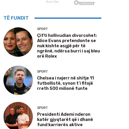
TË FUNDIT
SPORT
Çifti hollivudian divorcohet:
Alice Evans pretendonte se
nuk kishte asgjë për të
ngrënë, ndërsa burri i saj bleu
orë Rolex
SPORT
Chelsea i nxjerr në shitje 11
futbollistë, synon t’i fitojë
rreth 500 milionë funte
SPORT
Presidenti Ademi nderon
katër gjyqtarët që i dhanë
fund karrierës aktive