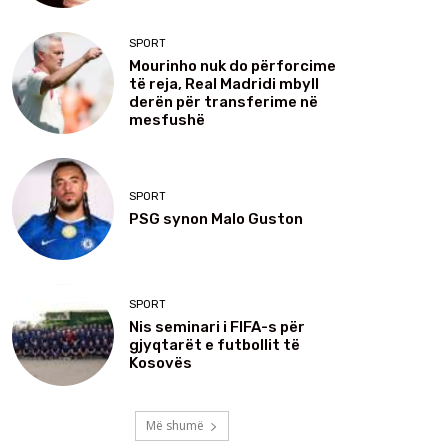
SPORT
Mourinho nuk do përforcime
të reja, Real Madridi mbyll
derën për transferime në
mesfushë
SPORT
PSG synon Malo Guston
SPORT
Nis seminari i FIFA-s për
gjyqtarët e futbollit të
Kosovës
Më shumë